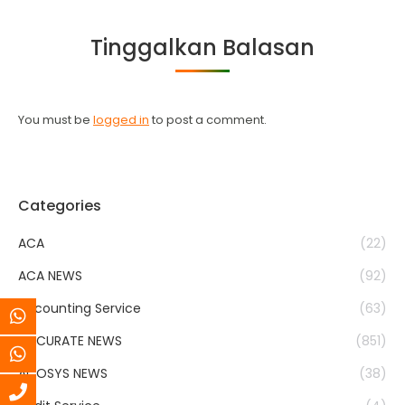
Facebook
Twitter
WhatsApp
LinkedIn
Tinggalkan Balasan
You must be
logged in
to post a comment.
Categories
ACA
(22)
ACA NEWS
(92)
Accounting Service
(63)
ACCURATE NEWS
(851)
ACOSYS NEWS
(38)