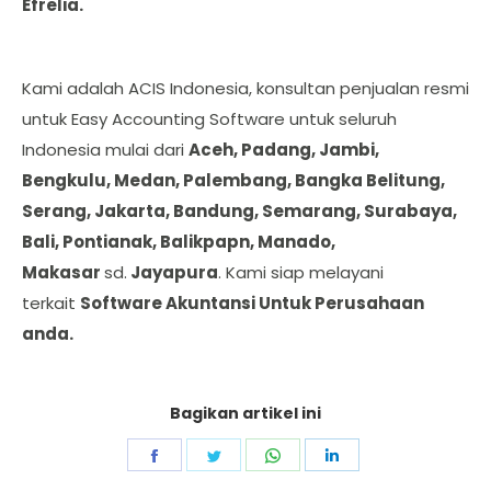
Efrelia.
Kami adalah ACIS Indonesia, konsultan penjualan resmi
untuk Easy Accounting Software untuk seluruh
Indonesia mulai dari
Aceh, Padang, Jambi,
Bengkulu, Medan, Palembang, Bangka Belitung,
Serang, Jakarta, Bandung, Semarang, Surabaya,
Bali, Pontianak, Balikpapn, Manado,
Makasar
sd.
Jayapura
. Kami siap melayani
terkait
Software Akuntansi Untuk Perusahaan
anda.
Bagikan artikel ini
Share
Share
Share
Share
on
on
on
on