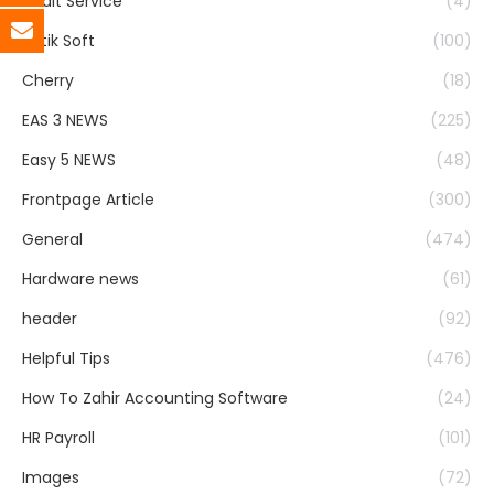
Audit Service
(4)
Batik Soft
(100)
Cherry
(18)
EAS 3 NEWS
(225)
Easy 5 NEWS
(48)
Frontpage Article
(300)
General
(474)
Hardware news
(61)
header
(92)
Helpful Tips
(476)
How To Zahir Accounting Software
(24)
HR Payroll
(101)
Images
(72)