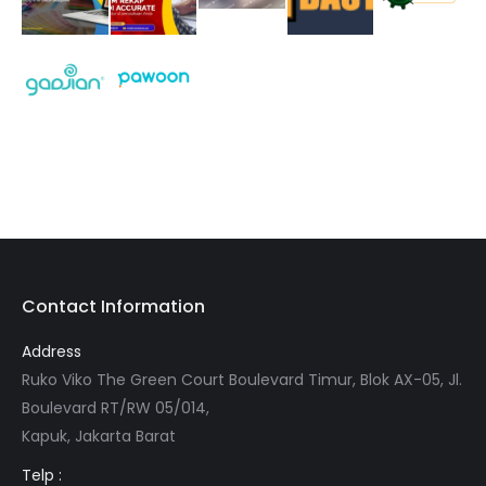
Contact Information
Address
Ruko Viko The Green Court Boulevard Timur, Blok AX-05, Jl.
Boulevard RT/RW 05/014,
Kapuk, Jakarta Barat
Telp :