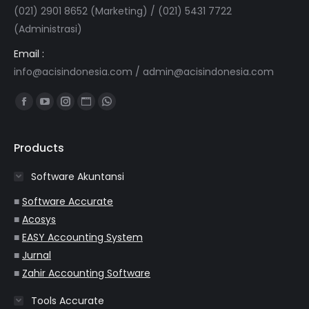
(021) 2901 8652 (Marketing) / (021) 5431 7722
(Administrasi)
Email :
info@acisindonesia.com
/
admin@acisindonesia.com
Find us on:
Facebook
YouTube
Instagram
Website
Whatsapp
page
page
page
page
page
opens
opens
opens
opens
opens
Products
in
in
in
in
in
Software Akuntansi
new
new
new
new
new
window
window
window
window
window
■
Software Accurate
■
Acosys
■
EASY Accounting System
■
Jurnal
■
Zahir Accounting Software
Tools Accurate