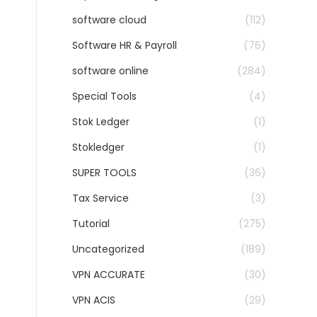
software cloud
(112)
Software HR & Payroll
(76)
software online
(284)
Special Tools
(4)
Stok Ledger
(1)
Stokledger
(1)
SUPER TOOLS
(36)
Tax Service
(3)
Tutorial
(275)
Uncategorized
(189)
VPN ACCURATE
(30)
VPN ACIS
(29)