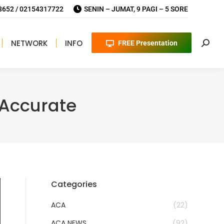
652 / 02154317722
SENIN – JUMAT, 9 PAGI – 5 SORE
NETWORK
INFO
FREE Presentation
Searc
Accurate
Categories
ACA
(22)
ACA NEWS
(92)