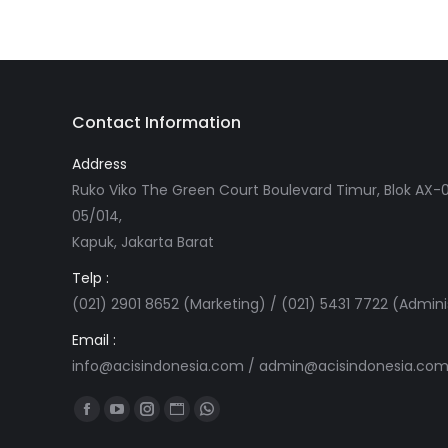
Contact Information
Address
Ruko Viko The Green Court Boulevard Timur, Blok AX-0
05/014,
Kapuk, Jakarta Barat
Telp :
(021) 2901 8652 (Marketing) / (021) 5431 7722 (Admini
Email :
info@acisindonesia.com
/
admin@acisindonesia.co
Find us on:
Facebook
YouTube
Instagram
Website
Whatsapp
page
page
page
page
page