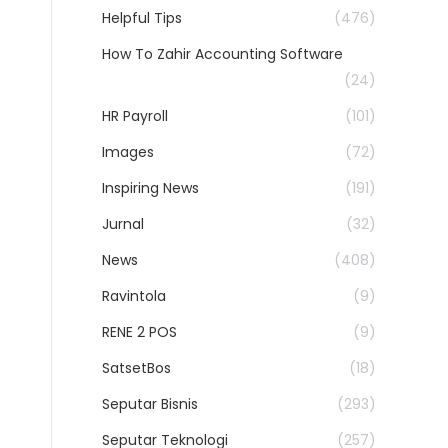
Helpful Tips
(476)
How To Zahir Accounting Software
(24)
HR Payroll
(101)
Images
(72)
Inspiring News
(191)
Jurnal
(32)
News
(408)
Ravintola
(9)
RENE 2 POS
(9)
SatsetBos
(18)
Seputar Bisnis
(293)
Seputar Teknologi
(257)