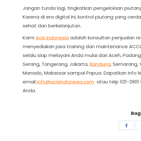
Jangan tunda lagi, tingkatkan pengelolaan piutan
Karena di era digital ini, kontrol piutang yang 
sehat dan berkelanjutan.
Kami
Acis Indonesia
adalah konsultan penjualan r
menyediakan jasa training dan maintenance ACCU
selalu siap melayani Anda mulai dari Aceh, Padang
Serang, Tangerang, Jakarta,
Bandung
, Semarang, 
Manado, Makassar sampai Papua. Dapatkan info le
email
info@acisindonesia.com
atau telp 021-2901
Anda.
Bagi
Shar
on