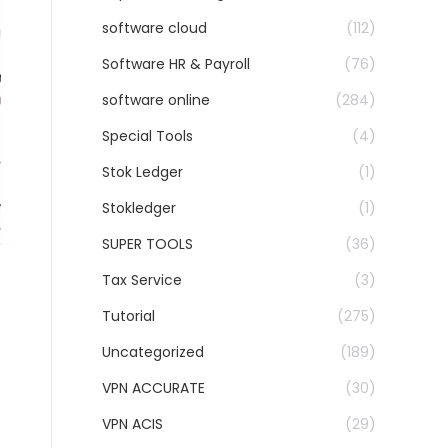
software cloud
(112)
Software HR & Payroll
(76)
software online
(284)
Special Tools
(4)
Stok Ledger
(1)
Stokledger
(1)
SUPER TOOLS
(36)
Tax Service
(3)
Tutorial
(275)
Uncategorized
(189)
VPN ACCURATE
(30)
VPN ACIS
(29)