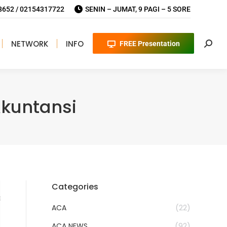
652 / 02154317722
SENIN – JUMAT, 9 PAGI – 5 SORE
NETWORK
INFO
FREE Presentation
Searc
Akuntansi
Categories
ACA
(22)
ACA NEWS
(92)