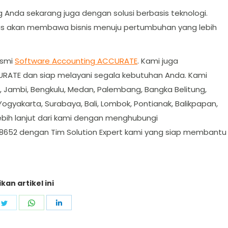
g Anda sekarang juga dengan solusi berbasis teknologi.
cerdas akan membawa bisnis menuju pertumbuhan yang lebih
esmi
Software Accounting ACCURATE
. Kami juga
RATE dan siap melayani segala kebutuhan Anda. Kami
, Jambi, Bengkulu, Medan, Palembang, Bangka Belitung,
Yogyakarta, Surabaya, Bali, Lombok, Pontianak, Balikpapan,
bih lanjut dari kami dengan menghubungi
 8652 dengan Tim Solution Expert kami yang siap membantu
kan artikel ini
e
Share
Share
Share
on
on
on