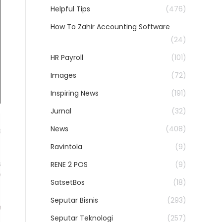
Helpful Tips
(476)
How To Zahir Accounting Software
(24)
HR Payroll
(101)
Images
(72)
Inspiring News
(191)
Jurnal
(32)
News
(408)
Ravintola
(9)
RENE 2 POS
(9)
SatsetBos
(18)
Seputar Bisnis
(293)
Seputar Teknologi
(257)