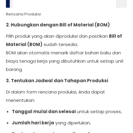
Rencana Produksi
2. Hubungkan dengan Bill of Material (BOM)
Pilih produk yang akan diproduksi dan pastikan
Bill of
Material (BOM)
sudah tersedia.
BOM akan otomatis menarik daftar bahan baku dan
biaya tenaga kerja yang dibutuhkan untuk setiap unit
barang.
3. Tentukan Jadwal dan Tahapan Produksi
Di dalam form rencana produksi, Anda dapat
menentukan:
Tanggal mulai dan selesai
untuk setiap proses,
Jumlah hari kerja
yang diperlukan,