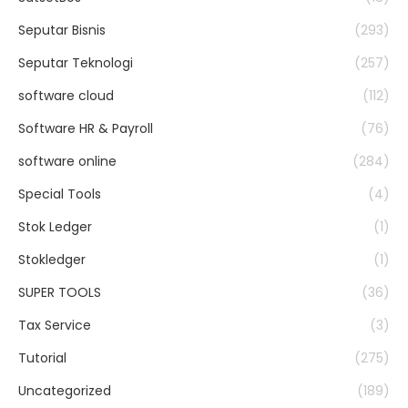
Seputar Bisnis
(293)
Seputar Teknologi
(257)
software cloud
(112)
Software HR & Payroll
(76)
software online
(284)
Special Tools
(4)
Stok Ledger
(1)
Stokledger
(1)
SUPER TOOLS
(36)
Tax Service
(3)
Tutorial
(275)
Uncategorized
(189)