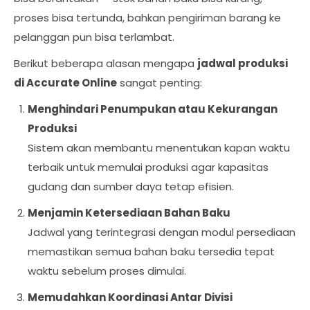
proses bisa tertunda, bahkan pengiriman barang ke
pelanggan pun bisa terlambat.
Berikut beberapa alasan mengapa
jadwal produksi
di Accurate Online
sangat penting:
Menghindari Penumpukan atau Kekurangan
Produksi
Sistem akan membantu menentukan kapan waktu
terbaik untuk memulai produksi agar kapasitas
gudang dan sumber daya tetap efisien.
Menjamin Ketersediaan Bahan Baku
Jadwal yang terintegrasi dengan modul persediaan
memastikan semua bahan baku tersedia tepat
waktu sebelum proses dimulai.
Memudahkan Koordinasi Antar Divisi