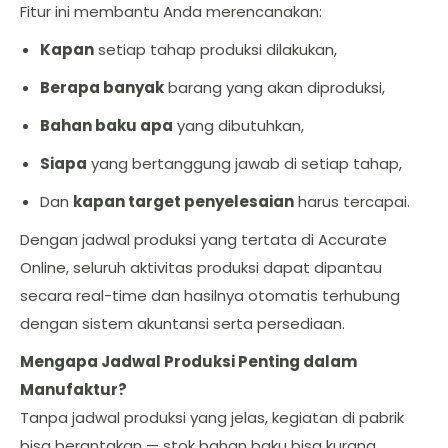
Fitur ini membantu Anda merencanakan:
Kapan
setiap tahap produksi dilakukan,
Berapa banyak
barang yang akan diproduksi,
Bahan baku apa
yang dibutuhkan,
Siapa
yang bertanggung jawab di setiap tahap,
Dan
kapan target penyelesaian
harus tercapai.
Dengan jadwal produksi yang tertata di Accurate
Online, seluruh aktivitas produksi dapat dipantau
secara real-time dan hasilnya otomatis terhubung
dengan sistem akuntansi serta persediaan.
Mengapa Jadwal Produksi Penting dalam
Manufaktur?
Tanpa jadwal produksi yang jelas, kegiatan di pabrik
bisa berantakan — stok bahan baku bisa kurang,