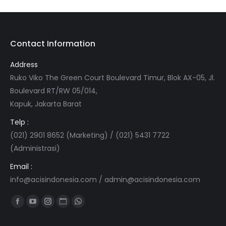
Contact Information
Address
Ruko Viko The Green Court Boulevard Timur, Blok AX-05, Jl.
Boulevard RT/RW 05/014,
Kapuk, Jakarta Barat
Telp :
(021) 2901 8652 (Marketing) / (021) 5431 7722
(Administrasi)
Email :
info@acisindonesia.com
/
admin@acisindonesia.com
Find us on:
Facebook
YouTube
Instagram
Website
Whatsapp
page
page
page
page
page