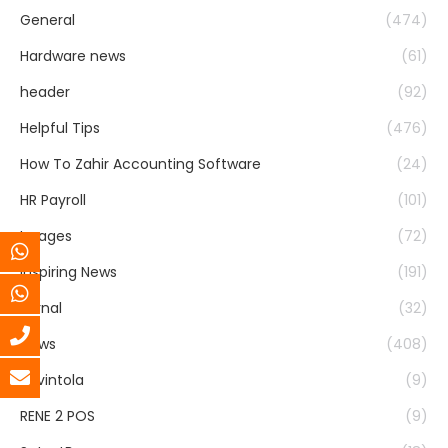
General
(474)
Hardware news
(61)
header
(92)
Helpful Tips
(476)
How To Zahir Accounting Software
(24)
HR Payroll
(101)
Images
(72)
Inspiring News
(191)
Jurnal
(32)
News
(408)
Ravintola
(9)
RENE 2 POS
(9)