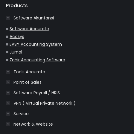
opens
opens
opens
opens
opens
Products
in
in
in
in
in
Software Akuntansi
new
new
new
new
new
window
window
window
window
window
■
Software Accurate
■
Acosys
■
EASY Accounting System
■
Jurnal
■
Zahir Accounting Software
Tools Accurate
Point of Sales
Software Payroll / HRIS
VPN ( Virtual Private Network )
Service
Network & Website