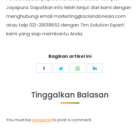
Jayapura. Dapatkan info lebih lanjut dari kami dengan
menghubungi email
marketing@acisindonesia.com
atau telp 021-29018652 dengan Tim Solution Expert
kami yang siap membantu Anda.
Bagikan artikel ini
Share
Share
Share
Share
on
on
on
on
Facebook
Twitter
WhatsApp
LinkedIn
Tinggalkan Balasan
You must be
logged in
to post a comment.