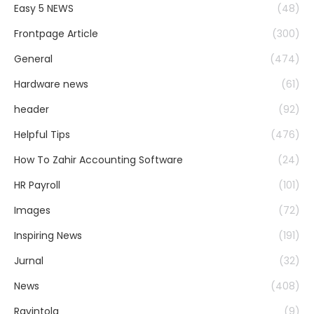
Easy 5 NEWS
(48)
Frontpage Article
(300)
General
(474)
Hardware news
(61)
header
(92)
Helpful Tips
(476)
How To Zahir Accounting Software
(24)
HR Payroll
(101)
Images
(72)
Inspiring News
(191)
Jurnal
(32)
News
(408)
Ravintola
(9)