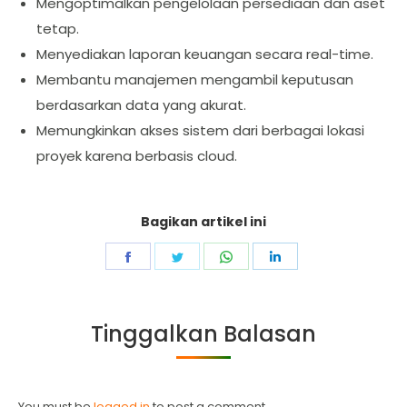
Mengoptimalkan pengelolaan persediaan dan aset
tetap.
Menyediakan laporan keuangan secara real-time.
Membantu manajemen mengambil keputusan
berdasarkan data yang akurat.
Memungkinkan akses sistem dari berbagai lokasi
proyek karena berbasis cloud.
Bagikan artikel ini
Share
Share
Share
Share
on
on
on
on
Facebook
Twitter
WhatsApp
LinkedIn
Tinggalkan Balasan
You must be
logged in
to post a comment.