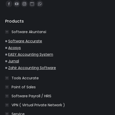
Find us on:
Facebook
YouTube
Instagram
Website
Whatsapp
page
page
page
page
page
opens
opens
opens
opens
opens
Products
in
in
in
in
in
Software Akuntansi
new
new
new
new
new
window
window
window
window
window
■
Software Accurate
■
Acosys
■
EASY Accounting System
■
Jurnal
■
Zahir Accounting Software
Tools Accurate
Point of Sales
Software Payroll / HRIS
VPN ( Virtual Private Network )
Service