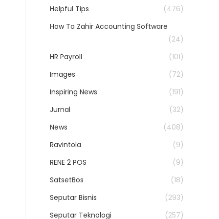
Helpful Tips
(476)
How To Zahir Accounting Software
(24)
HR Payroll
(101)
Images
(72)
Inspiring News
(191)
Jurnal
(32)
News
(408)
Ravintola
(9)
RENE 2 POS
(9)
SatsetBos
(18)
Seputar Bisnis
(293)
Seputar Teknologi
(257)