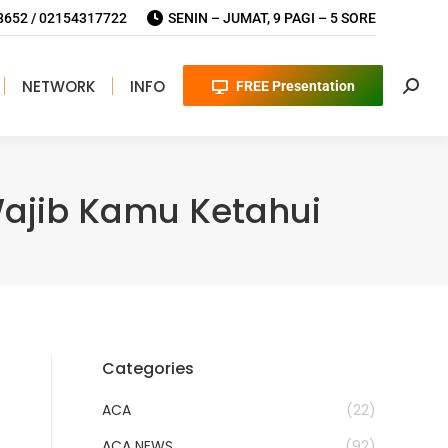
652 / 02154317722
SENIN – JUMAT, 9 PAGI – 5 SORE
NETWORK
INFO
FREE Presentation
Searc
Wajib Kamu Ketahui
Categories
ACA
(22)
ACA NEWS
(92)