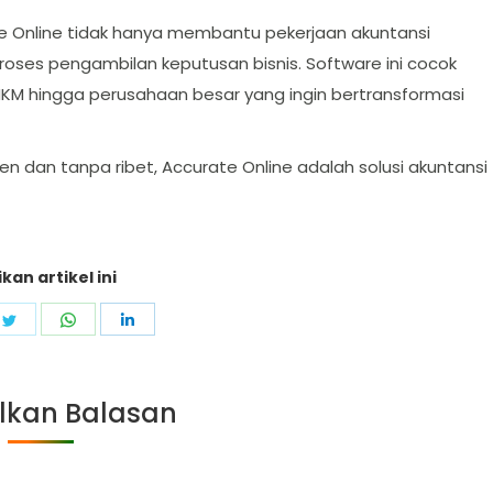
te Online tidak hanya membantu pekerjaan akuntansi
oses pengambilan keputusan bisnis. Software ini cocok
UMKM hingga perusahaan besar yang ingin bertransformasi
ien dan tanpa ribet, Accurate Online adalah solusi akuntansi
kan artikel ini
e
Share
Share
Share
on
on
on
ebook
Twitter
WhatsApp
LinkedIn
lkan Balasan