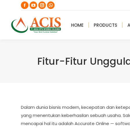
Facebook
YouTube
Instagram
Whatsapp
page
page
page
page
opens
opens
opens
opens
HOME
PRODUCTS
in
in
in
in
new
new
new
new
window
window
window
window
Fitur-Fitur Unggu
Dalam dunia bisnis modern, kecepatan dan ketep
yang menentukan keberhasilan sebuah usaha. Sala
mencapai hal itu adalah Accurate Online — softwa