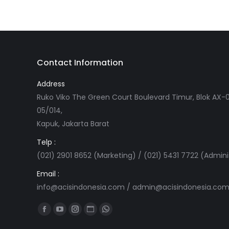
Contact Information
Address
Ruko Viko The Green Court Boulevard Timur, Blok AX-0
05/014,
Kapuk, Jakarta Barat
Telp :
(021) 2901 8652 (Marketing) / (021) 5431 7722 (Admini
Email :
info@acisindonesia.com
/
admin@acisindonesia.co
Find us on:
Facebook
YouTube
Instagram
Website
Whatsapp
page
page
page
page
page