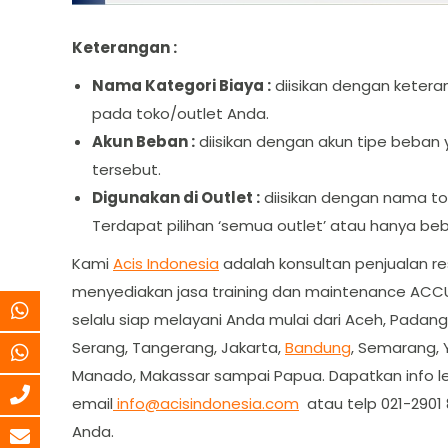
Keterangan :
Nama Kategori Biaya :
diisikan dengan ketera
pada toko/outlet Anda.
Akun Beban :
diisikan dengan akun tipe beban 
tersebut.
Digunakan di Outlet :
diisikan dengan nama to
Terdapat pilihan ‘semua outlet’ atau hanya beb
Kami
Acis Indonesia
adalah konsultan penjualan r
menyediakan jasa training dan maintenance ACCU
selalu siap melayani Anda mulai dari Aceh, Padang
Serang, Tangerang, Jakarta,
Bandung
, Semarang, 
Manado, Makassar sampai Papua. Dapatkan info le
email
info@acisindonesia.com
atau telp 021-2901
Anda.