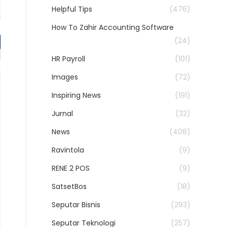
Helpful Tips
(476)
How To Zahir Accounting Software
(24)
HR Payroll
(101)
Images
(72)
Inspiring News
(191)
Jurnal
(32)
News
(408)
Ravintola
(9)
RENE 2 POS
(9)
SatsetBos
(18)
Seputar Bisnis
(293)
Seputar Teknologi
(257)