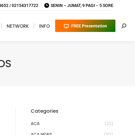
652 / 02154317722
SENIN – JUMAT, 9 PAGI – 5 SORE
NETWORK
INFO
FREE Presentation
Searc
POS
Categories
ACA
(22)
ACA NEWS
(92)