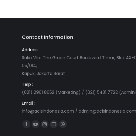
Contact Information
Address
Ruko Viko The Green Court Boulevard Timur, Blok AX-0
05/014,
Kapuk, Jakarta Barat
Telp :
(021) 2901 8652 (Marketing) / (021) 5431 7722 (Admini
Email :
info@acisindonesia.com
/
admin@acisindonesia.co
Find us on:
Facebook
YouTube
Instagram
Website
Whatsapp
page
page
page
page
page