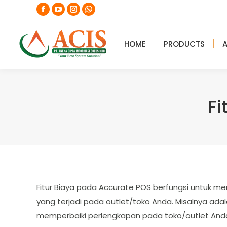
Facebook
YouTube
Instagram
Whatsapp
page
page
page
page
opens
opens
opens
opens
HOME
PRODUCTS
in
in
in
in
new
new
new
new
window
window
window
window
Fi
Fitur Biaya pada Accurate POS berfungsi untuk me
yang terjadi pada outlet/toko Anda. Misalnya ad
memperbaiki perlengkapan pada toko/outlet Anda,