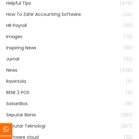
Helpful Tips
(476)
How To Zahir Accounting Software
(24)
HR Payroll
(101)
Images
(72)
Inspiring News
(191)
Jurnal
(32)
News
(408)
Ravintola
(9)
RENE 2 POS
(9)
SatsetBos
(18)
Seputar Bisnis
(293)
Seputar Teknologi
(257)
software cloud
(112)