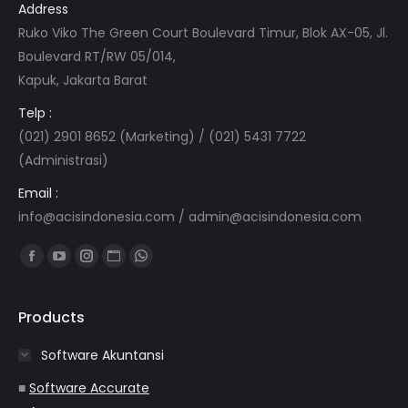
Address
Ruko Viko The Green Court Boulevard Timur, Blok AX-05, Jl.
Boulevard RT/RW 05/014,
Kapuk, Jakarta Barat
Telp :
(021) 2901 8652 (Marketing) / (021) 5431 7722
(Administrasi)
Email :
info@acisindonesia.com
/
admin@acisindonesia.com
Find us on:
Facebook
YouTube
Instagram
Website
Whatsapp
page
page
page
page
page
opens
opens
opens
opens
opens
Products
in
in
in
in
in
Software Akuntansi
new
new
new
new
new
window
window
window
window
window
■
Software Accurate