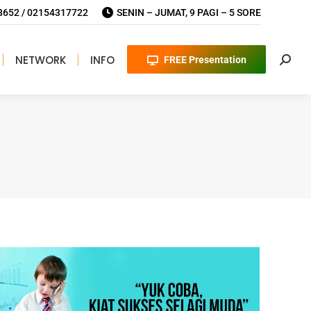
652 / 02154317722
SENIN – JUMAT, 9 PAGI – 5 SORE
NETWORK
INFO
FREE Presentation
Searc