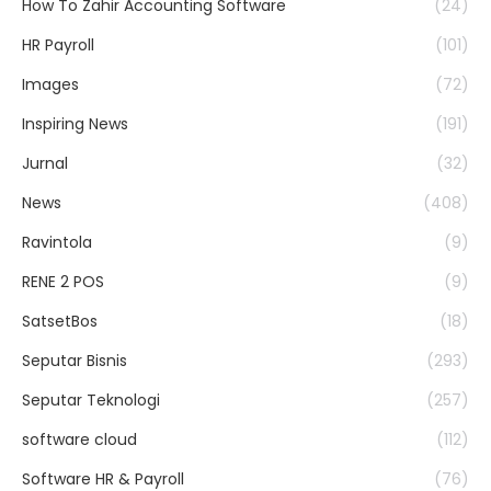
How To Zahir Accounting Software
(24)
HR Payroll
(101)
Images
(72)
Inspiring News
(191)
Jurnal
(32)
News
(408)
Ravintola
(9)
RENE 2 POS
(9)
SatsetBos
(18)
Seputar Bisnis
(293)
Seputar Teknologi
(257)
software cloud
(112)
Software HR & Payroll
(76)