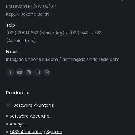
Boulevard RT/RW 05/014,
Kapuk, Jakarta Barat
Telp :
(021) 2901 8652 (Marketing) / (021) 5431 7722
(Administrasi)
Email :
info@acisindonesia.com
/
admin@acisindonesia.com
Find us on:
Facebook
YouTube
Instagram
Website
Whatsapp
page
page
page
page
page
opens
opens
opens
opens
opens
Products
in
in
in
in
in
Software Akuntansi
new
new
new
new
new
window
window
window
window
window
■
Software Accurate
■
Acosys
■
EASY Accounting System