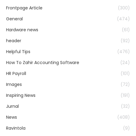
Frontpage Article
(300)
General
(474)
Hardware news
(61)
header
(92)
Helpful Tips
(476)
How To Zahir Accounting Software
(24)
HR Payroll
(101)
Images
(72)
Inspiring News
(191)
Jurnal
(32)
News
(408)
Ravintola
(9)