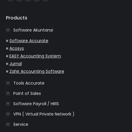
Facebook
YouTube
Instagram
Website
Whatsapp
page
page
page
page
page
opens
opens
opens
opens
opens
Products
in
in
in
in
in
Software Akuntansi
new
new
new
new
new
window
window
window
window
window
■
Software Accurate
■
Acosys
■
EASY Accounting System
■
Jurnal
■
Zahir Accounting Software
Tools Accurate
Point of Sales
Software Payroll / HRIS
VPN ( Virtual Private Network )
Service