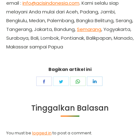
email :
info@acisindonesia.com
. Kami selalu siap
melayani Anda mulai dari Aceh, Padang, Jambi,
Bengkulu, Medan, Palembang, Bangka Belitung, Serang,
Tangerang, Jakarta, Bandung,
Semarang
, Yogyakarta,
Surabaya, Bali, Lombok, Pontianak, Balikpapan, Manado,
Makassar sampai Papua
Bagikan artikel ini
Share
Share
Share
Share
on
on
on
on
Facebook
Twitter
WhatsApp
LinkedIn
Tinggalkan Balasan
You must be
logged in
to post a comment.