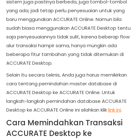
sistem juga pastinya berbeda, juga tombol-tombol
yang ada, jadi tetap perlu penyesuaian untuk yang
baru menggunakan ACCURATE Online. Namun bila
sudah biasa menggunakan ACCURATE Desktop tentu
saja penyesuaiannya tidak sulit, karena beberap flow
alur transaksi hampir sama, hanya mungkin ada
beberapa fitur tambahan yang tidak ditemukan di
ACCURATE Desktop.
Selain itu secara teknis, Anda juga harus memikirkan
cara tentang pemindahan master database di
ACCURATE Desktop ke ACCURATE Online. Untuk
langkah-langkah pemindahan database ACCURATE
Desktop ke ACCURATE Online ini silahkan klik
link ini
.
Cara Memindahkan Transaksi
ACCURATE Desktop ke