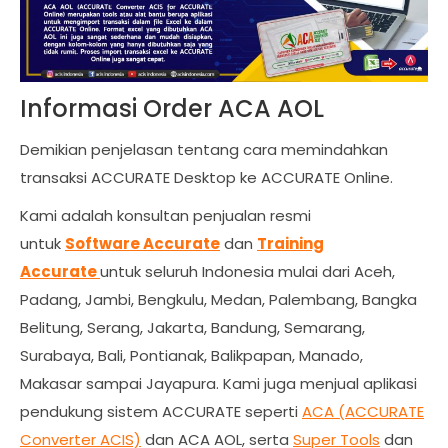
Informasi Order ACA AOL
Demikian penjelasan tentang cara memindahkan
transaksi ACCURATE Desktop ke ACCURATE Online.
Kami adalah konsultan penjualan resmi
untuk
Software Accurate
dan
Training
Accurate
untuk seluruh Indonesia mulai dari Aceh,
Padang, Jambi, Bengkulu, Medan, Palembang, Bangka
Belitung, Serang, Jakarta, Bandung, Semarang,
Surabaya, Bali, Pontianak, Balikpapan, Manado,
Makasar sampai Jayapura. Kami juga menjual aplikasi
pendukung sistem ACCURATE seperti
ACA (ACCURATE
Converter ACIS)
dan ACA AOL, serta
Super Tools
dan