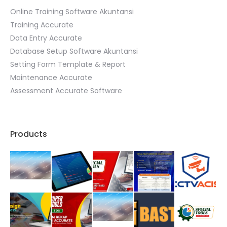
Online Training Software Akuntansi
Training Accurate
Data Entry Accurate
Database Setup Software Akuntansi
Setting Form Template & Report
Maintenance Accurate
Assessment Accurate Software
Products