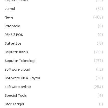
Inspiring News
(191)
Jurnal
(32)
News
(408)
Ravintola
(9)
RENE 2 POS
(9)
SatsetBos
(18)
Seputar Bisnis
(293)
Seputar Teknologi
(257)
software cloud
(112)
Software HR & Payroll
(76)
software online
(284)
Special Tools
(4)
Stok Ledger
(1)