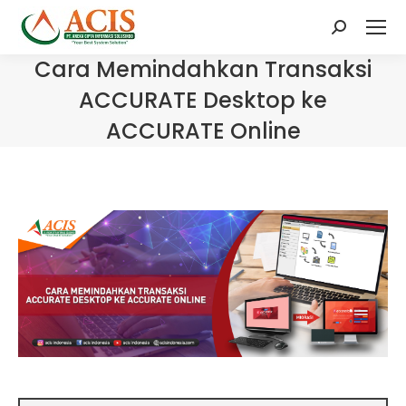
Search:
Cara Memindahkan Transaksi
ACCURATE Desktop ke
ACCURATE Online