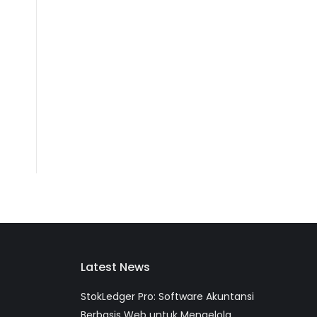
Latest News
StokLedger Pro: Software Akuntansi
Berbasis Web untuk Mengelola