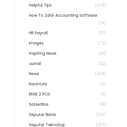
Helpful Tips
(476)
How To Zahir Accounting Software
(24)
HR Payroll
(101)
Images
(72)
Inspiring News
(191)
Jurnal
(32)
News
(408)
Ravintola
(9)
RENE 2 POS
(9)
SatsetBos
(18)
Seputar Bisnis
(293)
Seputar Teknologi
(257)