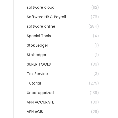
software cloud
(112)
Software HR & Payroll
(76)
software online
(284)
Special Tools
(4)
Stok Ledger
(1)
Stokledger
(1)
SUPER TOOLS
(36)
Tax Service
(3)
Tutorial
(275)
Uncategorized
(189)
VPN ACCURATE
(30)
VPN ACIS
(29)