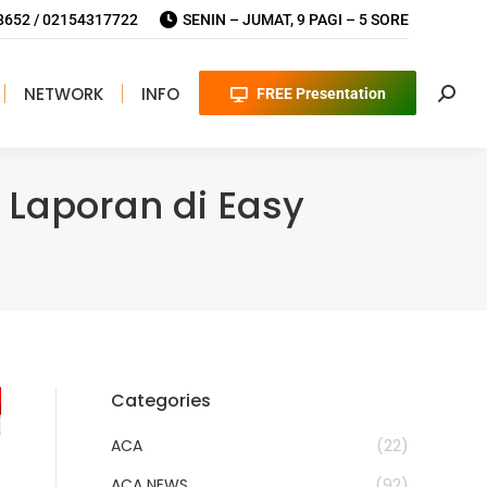
652 / 02154317722
SENIN – JUMAT, 9 PAGI – 5 SORE
NETWORK
INFO
FREE Presentation
Searc
Laporan di Easy
Categories
ACA
(22)
ACA NEWS
(92)