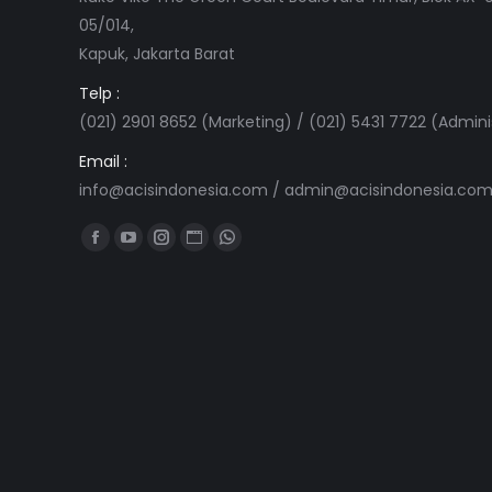
05/014,
Kapuk, Jakarta Barat
Telp :
(021) 2901 8652 (Marketing) / (021) 5431 7722 (Admini
Email :
info@acisindonesia.com
/
admin@acisindonesia.co
Find us on:
Facebook
YouTube
Instagram
Website
Whatsapp
page
page
page
page
page
opens
opens
opens
opens
opens
in
in
in
in
in
new
new
new
new
new
window
window
window
window
window