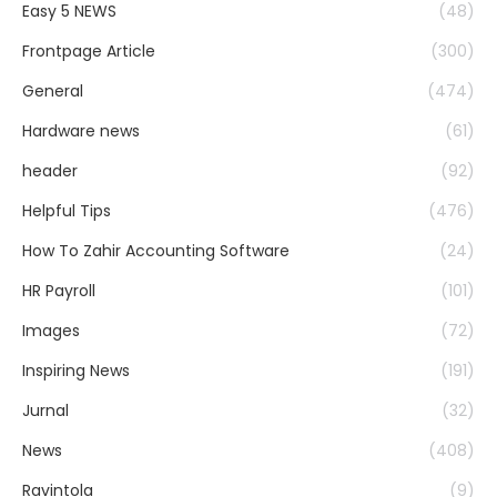
Easy 5 NEWS
(48)
Frontpage Article
(300)
General
(474)
Hardware news
(61)
header
(92)
Helpful Tips
(476)
How To Zahir Accounting Software
(24)
HR Payroll
(101)
Images
(72)
Inspiring News
(191)
Jurnal
(32)
News
(408)
Ravintola
(9)