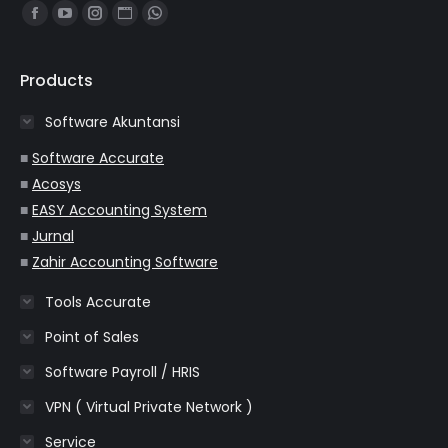
Find us on:
Facebook
YouTube
Instagram
Website
Whatsapp
page
page
page
page
page
opens
opens
opens
opens
opens
Products
in
in
in
in
in
Software Akuntansi
new
new
new
new
new
window
window
window
window
window
■
Software Accurate
■
Acosys
■
EASY Accounting System
■
Jurnal
■
Zahir Accounting Software
Tools Accurate
Point of Sales
Software Payroll / HRIS
VPN ( Virtual Private Network )
Service