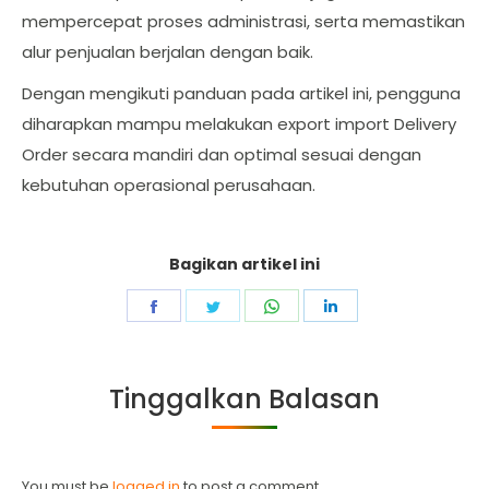
mempercepat proses administrasi, serta memastikan
alur penjualan berjalan dengan baik.
Dengan mengikuti panduan pada artikel ini, pengguna
diharapkan mampu melakukan export import Delivery
Order secara mandiri dan optimal sesuai dengan
kebutuhan operasional perusahaan.
Bagikan artikel ini
Share
Share
Share
Share
on
on
on
on
Facebook
Twitter
WhatsApp
LinkedIn
Tinggalkan Balasan
You must be
logged in
to post a comment.