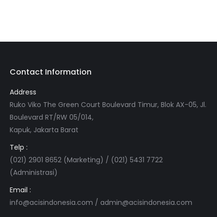
Contact Information
Address
Ruko Viko The Green Court Boulevard Timur, Blok AX-05, Jl.
Boulevard RT/RW 05/014,
Kapuk, Jakarta Barat
Telp :
(021) 2901 8652 (Marketing) / (021) 5431 7722
(Administrasi)
Email :
info@acisindonesia.com
/
admin@acisindonesia.com