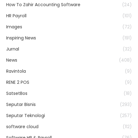
How To Zahir Accounting Software
(24)
HR Payroll
(101)
Images
(72)
Inspiring News
(191)
Jurnal
(32)
News
(408)
Ravintola
(9)
RENE 2 POS
(9)
SatsetBos
(18)
Seputar Bisnis
(293)
Seputar Teknologi
(257)
software cloud
(112)
Software HR & Payroll
(76)