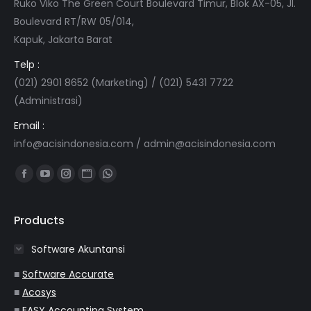
Ruko Viko The Green Court Boulevard Timur, Blok AX-05, Jl.
Boulevard RT/RW 05/014,
Kapuk, Jakarta Barat
Telp :
(021) 2901 8652 (Marketing) / (021) 5431 7722
(Administrasi)
Email :
info@acisindonesia.com
/
admin@acisindonesia.com
Find us on:
Facebook
YouTube
Instagram
Website
Whatsapp
page
page
page
page
page
opens
opens
opens
opens
opens
Products
in
in
in
in
in
Software Akuntansi
new
new
new
new
new
window
window
window
window
window
■
Software Accurate
■
Acosys
■
EASY Accounting System