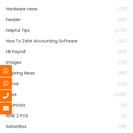
Hardware news
(61)
header
(92)
Helpful Tips
(476)
How To Zahir Accounting Software
(24)
HR Payroll
(101)
Images
(72)
Inspiring News
(191)
Jurnal
(32)
News
(408)
Ravintola
(9)
RENE 2 POS
(9)
SatsetBos
(18)