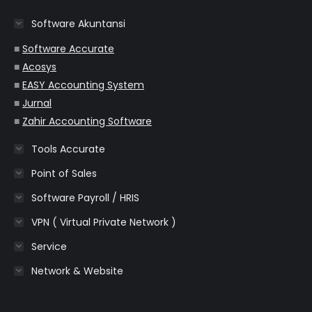
in
in
in
in
in
Software Akuntansi
new
new
new
new
new
window
window
window
window
window
■
Software Accurate
■
Acosys
■
EASY Accounting System
■
Jurnal
■
Zahir Accounting Software
Tools Accurate
Point of Sales
Software Payroll / HRIS
VPN ( Virtual Private Network )
Service
Network & Website