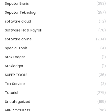
Seputar Bisnis
(293)
Seputar Teknologi
(257)
software cloud
(112)
Software HR & Payroll
(76)
software online
(284)
Special Tools
(4)
Stok Ledger
(1)
Stokledger
(1)
SUPER TOOLS
(36)
Tax Service
(3)
Tutorial
(275)
Uncategorized
(189)
VPN ACCURATE
(30)