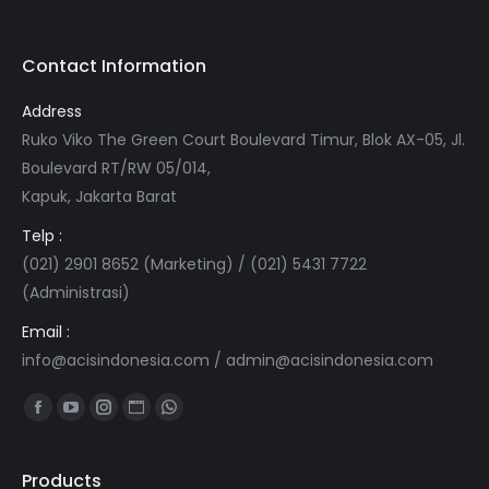
Contact Information
Address
Ruko Viko The Green Court Boulevard Timur, Blok AX-05, Jl.
Boulevard RT/RW 05/014,
Kapuk, Jakarta Barat
Telp :
(021) 2901 8652 (Marketing) / (021) 5431 7722
(Administrasi)
Email :
info@acisindonesia.com
/
admin@acisindonesia.com
Find us on:
Facebook
YouTube
Instagram
Website
Whatsapp
page
page
page
page
page
opens
opens
opens
opens
opens
Products