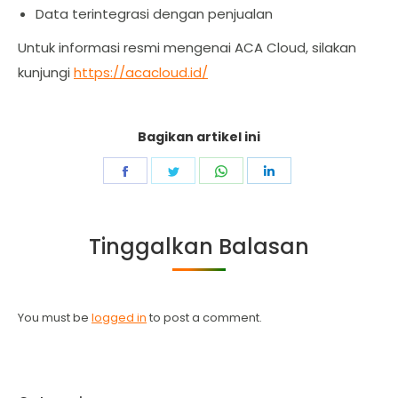
Data terintegrasi dengan penjualan
Untuk informasi resmi mengenai ACA Cloud, silakan
kunjungi
https://acacloud.id/
Bagikan artikel ini
Share
Share
Share
Share
on
on
on
on
Facebook
Twitter
WhatsApp
LinkedIn
Tinggalkan Balasan
You must be
logged in
to post a comment.