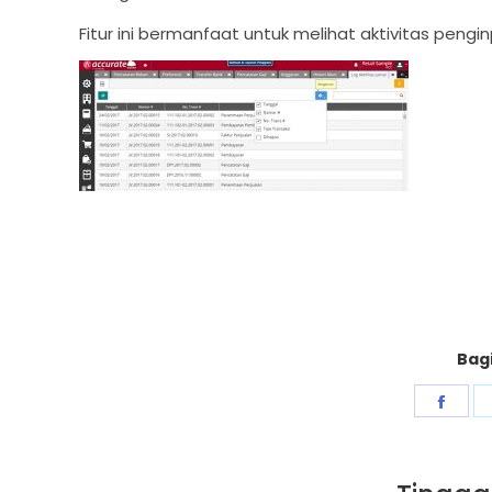
Fitur ini bermanfaat untuk melihat aktivitas pengin
Bagi
Shar
on
Fac