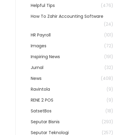
Helpful Tips
(476)
How To Zahir Accounting Software
(24)
HR Payroll
(101)
Images
(72)
Inspiring News
(191)
Jurnal
(32)
News
(408)
Ravintola
(9)
RENE 2 POS
(9)
SatsetBos
(18)
Seputar Bisnis
(293)
Seputar Teknologi
(257)