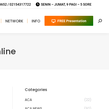
652 / 02154317722
SENIN – JUMAT, 9 PAGI – 5 SORE
NETWORK
INFO
FREE Presentation
Searc
line
Categories
ACA
(22)
ACA NEWS
(92)