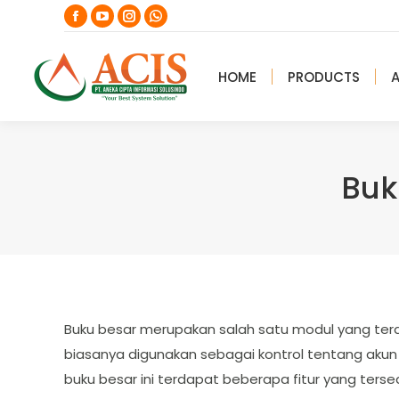
Facebook
YouTube
Instagram
Whatsapp
page
page
page
page
opens
opens
opens
opens
HOME
PRODUCTS
in
in
in
in
new
new
new
new
window
window
window
window
Buk
Buku besar merupakan salah satu modul yang terd
biasanya digunakan sebagai kontrol tentang aku
buku besar ini terdapat beberapa fitur yang tersed