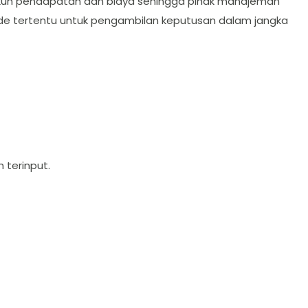
akun pendapatan dan biaya sehingga pihak manajeman
de tertentu untuk pengambilan keputusan dalam jangka
h terinput.