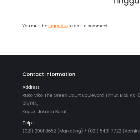
Tingga
You must be
logged in
to post a comment.
Contact Information
Address
Ruko Viko The Green Court Boulevard Timur, Blok AX-0
05/014,
Kapuk, Jakarta Barat
Telp :
(021) 2901 8652 (Marketing) / (021) 5431 7722 (Admini