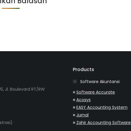
lkan Balasan
Products
Software Akuntansi
5, Jl. Boulevard RT/RW
■
Software Accurate
■
Acosys
■
EASY Accounting System
■
Jurnal
strasi)
■
Zahir Accounting Software