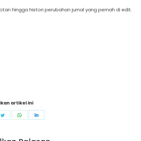
ptan hingga histori perubahan jurnal yang pernah di edit.
kan artikel ini
e
Share
Share
Share
on
on
on
ebook
Twitter
WhatsApp
LinkedIn