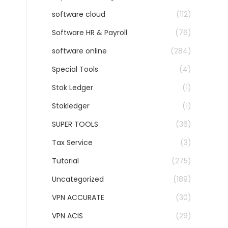
software cloud
(112)
Software HR & Payroll
(76)
software online
(284)
Special Tools
(4)
Stok Ledger
(1)
Stokledger
(1)
SUPER TOOLS
(36)
Tax Service
(3)
Tutorial
(275)
Uncategorized
(189)
VPN ACCURATE
(30)
VPN ACIS
(29)