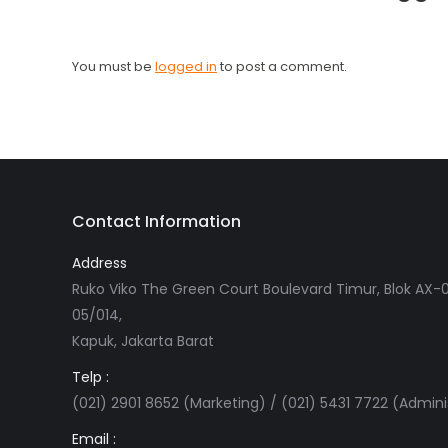
You must be
logged in
to post a comment.
Contact Information
Address
Ruko Viko The Green Court Boulevard Timur, Blok AX-0
05/014,
Kapuk, Jakarta Barat
Telp :
(021) 2901 8652 (Marketing) / (021) 5431 7722 (Admini
Email :