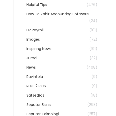
Helpful Tips
(476)
How To Zahir Accounting Software
(24)
HR Payroll
(101)
Images
(72)
Inspiring News
(191)
Jurnal
(32)
News
(408)
Ravintola
(9)
RENE 2 POS
(9)
SatsetBos
(18)
Seputar Bisnis
(293)
Seputar Teknologi
(257)