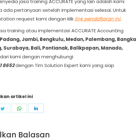
enyedia jasa training ACCURATE yang lain adalah kami
a ada pertanyaan setelah implementasi selesai. Untuk
ation request kami dengan klik
link pendaftaran ini
.
jasa training atau implementasi ACCURATE Accounting
 Padang, Jambi, Bengkulu, Medan, Palembang, Bangka
, Surabaya, Bali, Pontianak, Balikpapan, Manado,
ut dari kami dengan menghubungi
1 8652
dengan Tim Solution Expert kami yang siap
kan artikel ini
e
Share
Share
Share
on
on
on
ebook
Twitter
WhatsApp
LinkedIn
lkan Balasan