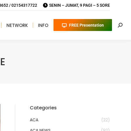
652 / 02154317722
SENIN – JUMAT, 9 PAGI – 5 SORE
NETWORK
INFO
FREE Presentation
Searc
E
Categories
ACA
(22)
ACA NEWS
(92)