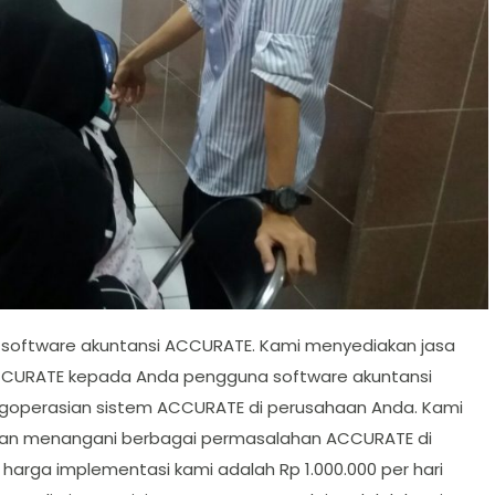
i software akuntansi ACCURATE. Kami menyediakan jasa
ACCURATE kepada Anda pengguna software akuntansi
operasian sistem ACCURATE di perusahaan Anda. Kami
man menangani berbagai permasalahan ACCURATE di
arga implementasi kami adalah Rp 1.000.000 per hari