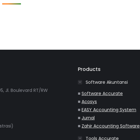
Products
Software Akuntansi
5, Jl. Boulevard RT/RW
■
Software Accurate
■
Acosys
■
EASY Accounting System
■
Jurnal
strasi)
■
Zahir Accounting Software
Tools Accurate