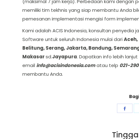
(maksimal 7 jam kerja). Perbedaan kami dengan p
memiliki tim tekhnis yang siap membantu Anda bil
pemesanan implementasi mengisi form implement
Kami adalah ACIS Indonesia, konsultan penyedia 
Software untuk seluruh Indonesia mulai dari
Aceh,
Belitung, Serang, Jakarta, Bandung, Semarang
Makasar
sd.
Jayapura
. Dapatkan info lebih lanj
email
info@acisindonesia.com
atau telp
021-290
membantu Anda.
Bagi
Shar
on
Fac
Tingga