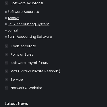
Software Akuntansi
new
new
new
new
new
window
window
window
window
window
■
Software Accurate
■
Acosys
■
EASY Accounting System
■
Jurnal
■
Zahir Accounting Software
Tools Accurate
Point of Sales
Software Payroll / HRIS
VPN ( Virtual Private Network )
Service
Network & Website
Latest News