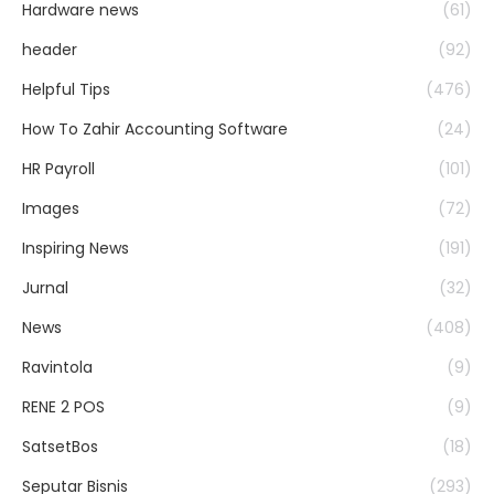
Hardware news
(61)
header
(92)
Helpful Tips
(476)
How To Zahir Accounting Software
(24)
HR Payroll
(101)
Images
(72)
Inspiring News
(191)
Jurnal
(32)
News
(408)
Ravintola
(9)
RENE 2 POS
(9)
SatsetBos
(18)
Seputar Bisnis
(293)