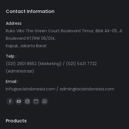
Contact Information
Address
Ruko Viko The Green Court Boulevard Timur, Blok AX-05, Jl.
Boulevard RT/RW 05/014,
Kapuk, Jakarta Barat
Telp :
(021) 2901 8652 (Marketing) / (021) 5431 7722
(Administrasi)
Email :
info@acisindonesia.com
/
admin@acisindonesia.com
Find us on:
Facebook
YouTube
Instagram
Website
Whatsapp
page
page
page
page
page
opens
opens
opens
opens
opens
Products
in
in
in
in
in