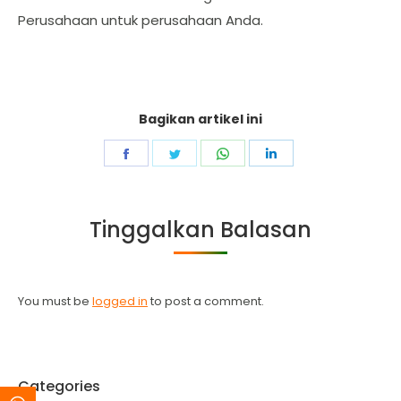
Perusahaan untuk perusahaan Anda.
Bagikan artikel ini
Share
Share
Share
Share
on
on
on
on
Facebook
Twitter
WhatsApp
LinkedIn
Tinggalkan Balasan
You must be
logged in
to post a comment.
Categories