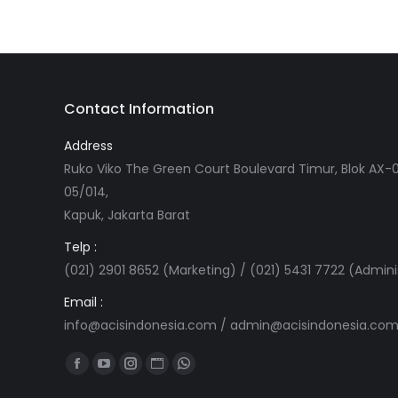
Contact Information
Address
Ruko Viko The Green Court Boulevard Timur, Blok AX-0
05/014,
Kapuk, Jakarta Barat
Telp :
(021) 2901 8652 (Marketing) / (021) 5431 7722 (Admini
Email :
info@acisindonesia.com
/
admin@acisindonesia.co
Find us on:
Facebook
YouTube
Instagram
Website
Whatsapp
page
page
page
page
page