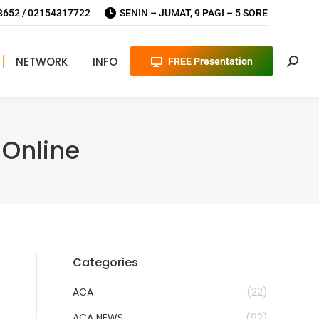
652 / 02154317722
SENIN – JUMAT, 9 PAGI – 5 SORE
NETWORK
INFO
FREE Presentation
Searc
Online
Categories
ACA
(22)
ACA NEWS
(92)