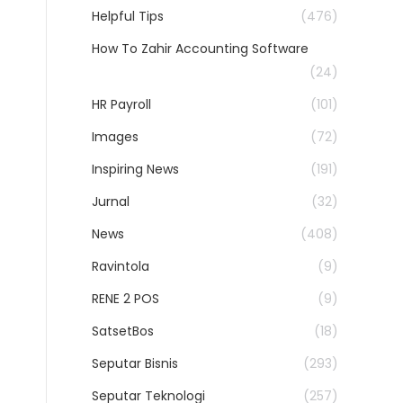
Helpful Tips
(476)
How To Zahir Accounting Software
(24)
HR Payroll
(101)
Images
(72)
Inspiring News
(191)
Jurnal
(32)
News
(408)
Ravintola
(9)
RENE 2 POS
(9)
SatsetBos
(18)
Seputar Bisnis
(293)
Seputar Teknologi
(257)