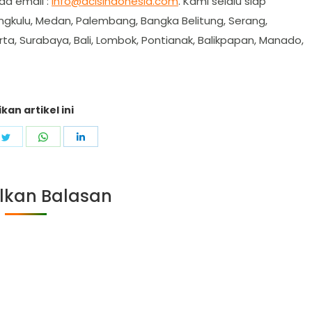
a email :
info@acisindonesia.com
. Kami selalu siap
ngkulu, Medan, Palembang, Bangka Belitung, Serang,
rta, Surabaya, Bali, Lombok, Pontianak, Balikpapan, Manado,
kan artikel ini
e
Share
Share
Share
on
on
on
ebook
Twitter
WhatsApp
LinkedIn
lkan Balasan