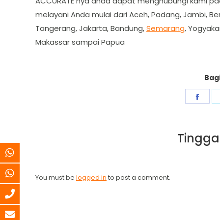
ACCURATE nya anda dapat menghubungi kami pad
melayani Anda mulai dari Aceh, Padang, Jambi, Be
Tangerang, Jakarta, Bandung,
Semarang
, Yogyaka
Makassar sampai Papua
Bagi
Shar
on
Fac
Tingga
You must be
logged in
to post a comment.