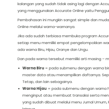
kalangan yang sudah tidak asing lagi dengan Acc
yang menggunakan Accurate Online yaitu Penggun
Pembahasan ini mungkin sangat simple dan muda
Online melalui warna-warnanya.
JIka ada sudah terbiasa membuka program Accu
setiap menu memiliki empat pengelompokkan war
ada warna Biru, Hijau, Oranye dan Ungu.
Dan pada warna tersebut memiliki arti masing – mas
Warna Biru
= pada submenu dengan warna biru
master data atau menampilkan daftarnya. Sepe
Tetap, dan lain sebagainya.
Warna Hijau
= pada submenu dengan warna hijau
menginput atau membuat transaksi serta menam
yang sudah dibuat melalui menu Jurnal Umum,
lainnya.