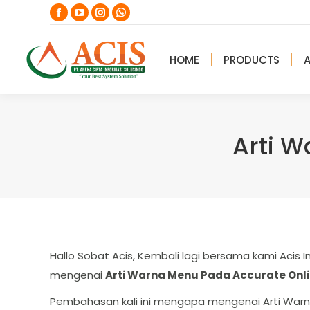
Facebook
YouTube
Instagram
Whatsapp
page
page
page
page
opens
opens
opens
opens
HOME
PRODUCTS
in
in
in
in
new
new
new
new
window
window
window
window
Arti W
Hallo Sobat Acis, Kembali lagi bersama kami Acis
mengenai
Arti Warna Menu Pada Accurate Onli
Pembahasan kali ini mengapa mengenai Arti Warn