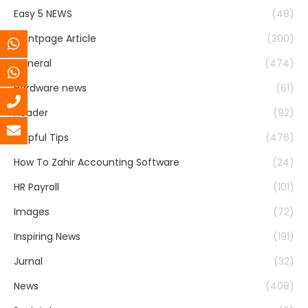
Easy 5 NEWS
(48)
Frontpage Article
(300)
General
(474)
Hardware news
(61)
header
(92)
Helpful Tips
(476)
How To Zahir Accounting Software
(24)
HR Payroll
(101)
Images
(72)
Inspiring News
(191)
Jurnal
(32)
News
(408)