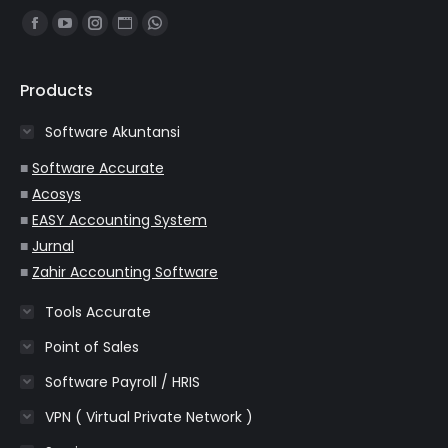
Find us on:
Facebook
YouTube
Instagram
Website
Whatsapp
page
page
page
page
page
opens
opens
opens
opens
opens
Products
in
in
in
in
in
Software Akuntansi
new
new
new
new
new
window
window
window
window
window
■
Software Accurate
■
Acosys
■
EASY Accounting System
■
Jurnal
■
Zahir Accounting Software
Tools Accurate
Point of Sales
Software Payroll / HRIS
VPN ( Virtual Private Network )