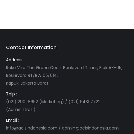
Contact Information
Address
Ruko Viko The Green Court Boulevard Timur, Blok AX-05, Jl.
Boulevard RT/RW 05/014,
Kapuk, Jakarta Barat
Telp :
(021) 2901 8652 (Marketing) / (021) 5431 7722
(Administrasi)
Email :
info@acisindonesia.com
/
admin@acisindonesia.com