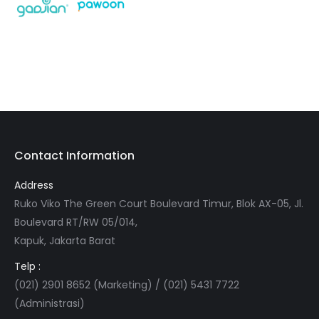
Contact Information
Address
Ruko Viko The Green Court Boulevard Timur, Blok AX-05, Jl.
Boulevard RT/RW 05/014,
Kapuk, Jakarta Barat
Telp :
(021) 2901 8652 (Marketing) / (021) 5431 7722
(Administrasi)