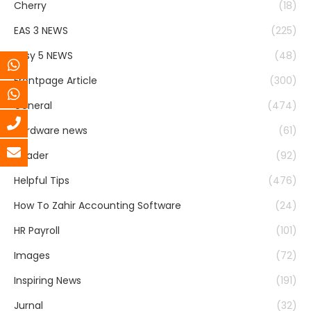
Cherry
(18)
EAS 3 NEWS
(225)
Easy 5 NEWS
(48)
Frontpage Article
(300)
General
(474)
Hardware news
(61)
header
(92)
Helpful Tips
(476)
How To Zahir Accounting Software
(24)
HR Payroll
(101)
Images
(72)
Inspiring News
(191)
Jurnal
(32)