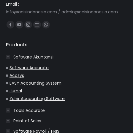
Email :
info@acisindonesia.com
/
admin@acisindonesia.com
Find us on:
Facebook
YouTube
Instagram
Website
Whatsapp
page
page
page
page
page
opens
opens
opens
opens
opens
Products
in
in
in
in
in
Software Akuntansi
new
new
new
new
new
window
window
window
window
window
■
Software Accurate
■
Acosys
■
EASY Accounting System
■
Jurnal
■
Zahir Accounting Software
Tools Accurate
Point of Sales
Software Payroll / HRIS