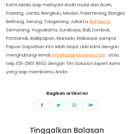
Kami selalu siap melayani Anda mulai dari Aceh,
Padang, Jambi, Bengkulu, Medan, Palembang, Bangka
Belitung, Serang, Tangerang, Jakarta,
Bandung
,
Semarang, Yogyakarta, Surabaya, Bali, Lombok,
Pontianak, Balikpapan, Manado, Makassar sampai
Papua. Dapatkan info lebih lanjut dari kami dengan
menghubungi email
info@acisindonesia.com
atau
telp 021-2901 8652 dengan Tim Solution Expert kami
yang siap membantu Anda.
Bagikan artikel ini
Share
Share
Share
Share
on
on
on
on
Facebook
Twitter
WhatsApp
LinkedIn
Tinggalkan Balasan