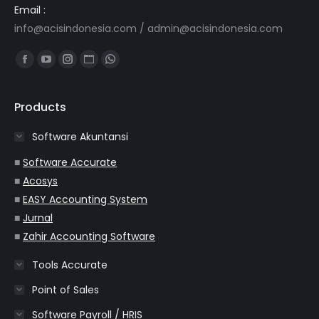
Email :
info@acisindonesia.com
/
admin@acisindonesia.com
Find us on:
Facebook
YouTube
Instagram
Website
Whatsapp
page
page
page
page
page
opens
opens
opens
opens
opens
Products
in
in
in
in
in
Software Akuntansi
new
new
new
new
new
window
window
window
window
window
■
Software Accurate
■
Acosys
■
EASY Accounting System
■
Jurnal
■
Zahir Accounting Software
Tools Accurate
Point of Sales
Software Payroll / HRIS