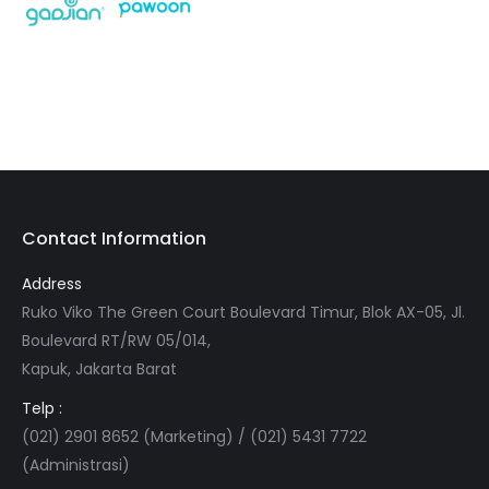
Contact Information
Address
Ruko Viko The Green Court Boulevard Timur, Blok AX-05, Jl.
Boulevard RT/RW 05/014,
Kapuk, Jakarta Barat
Telp :
(021) 2901 8652 (Marketing) / (021) 5431 7722
(Administrasi)