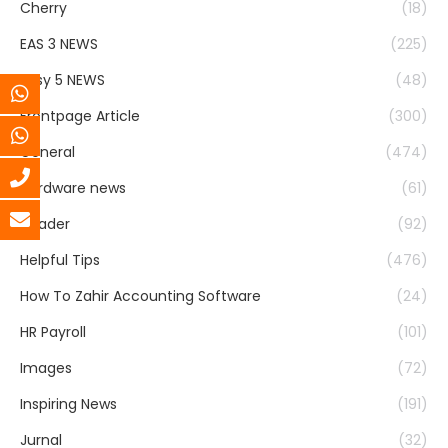
Cherry
(18)
EAS 3 NEWS
(225)
Easy 5 NEWS
(48)
Frontpage Article
(300)
General
(474)
Hardware news
(61)
header
(92)
Helpful Tips
(476)
How To Zahir Accounting Software
(24)
HR Payroll
(101)
Images
(72)
Inspiring News
(191)
Jurnal
(32)