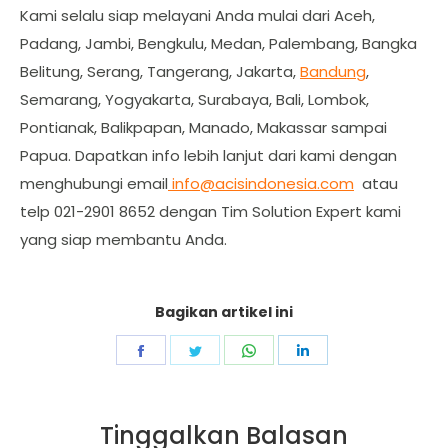
Kami selalu siap melayani Anda mulai dari Aceh,
Padang, Jambi, Bengkulu, Medan, Palembang, Bangka
Belitung, Serang, Tangerang, Jakarta,
Bandung
,
Semarang, Yogyakarta, Surabaya, Bali, Lombok,
Pontianak, Balikpapan, Manado, Makassar sampai
Papua. Dapatkan info lebih lanjut dari kami dengan
menghubungi email
info@acisindonesia.com
atau
telp 021-2901 8652 dengan Tim Solution Expert kami
yang siap membantu Anda.
Bagikan artikel ini
Share
Share
Share
Share
on
on
on
on
Facebook
Twitter
WhatsApp
LinkedIn
Tinggalkan Balasan