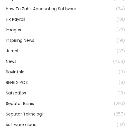
How To Zahir Accounting Software
(24)
HR Payroll
(101)
Images
(72)
Inspiring News
(191)
Jurnal
(32)
News
(408)
Ravintola
(9)
RENE 2 POS
(9)
SatsetBos
(18)
Seputar Bisnis
(293)
Seputar Teknologi
(257)
software cloud
(112)