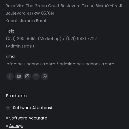
Ruko Viko The Green Court Boulevard Timur, Blok AX-05, Jl.
Boulevard RT/RW 05/014,
Kapuk, Jakarta Barat
Telp :
(021) 2901 8652 (Marketing) / (021) 5431 7722
(Administrasi)
Email :
info@acisindonesia.com
/
admin@acisindonesia.com
Find us on:
Facebook
YouTube
Instagram
Website
Whatsapp
page
page
page
page
page
opens
opens
opens
opens
opens
Products
in
in
in
in
in
Software Akuntansi
new
new
new
new
new
window
window
window
window
window
■
Software Accurate
■
Acosys