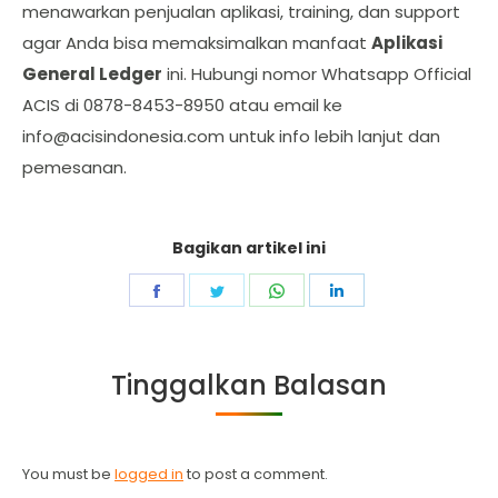
menawarkan penjualan aplikasi, training, dan support
agar Anda bisa memaksimalkan manfaat
Aplikasi
General Ledger
ini. Hubungi nomor Whatsapp Official
ACIS di 0878-8453-8950 atau email ke
info@acisindonesia.com
untuk info lebih lanjut dan
pemesanan.
Bagikan artikel ini
Share
Share
Share
Share
on
on
on
on
Facebook
Twitter
WhatsApp
LinkedIn
Tinggalkan Balasan
You must be
logged in
to post a comment.