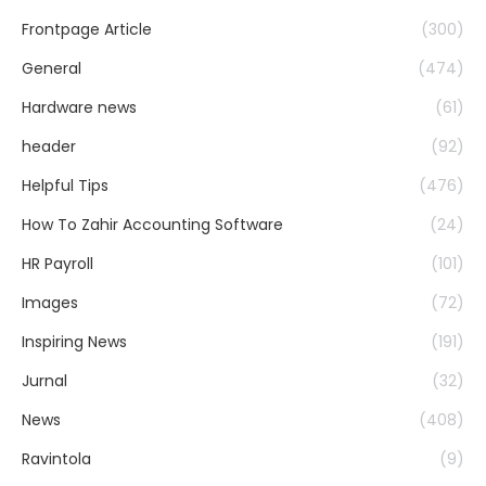
Frontpage Article
(300)
General
(474)
Hardware news
(61)
header
(92)
Helpful Tips
(476)
How To Zahir Accounting Software
(24)
HR Payroll
(101)
Images
(72)
Inspiring News
(191)
Jurnal
(32)
News
(408)
Ravintola
(9)