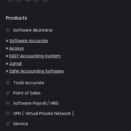
Facebook
YouTube
Instagram
Website
Whatsapp
page
page
page
page
page
opens
opens
opens
opens
opens
Products
in
in
in
in
in
Software Akuntansi
new
new
new
new
new
window
window
window
window
window
■
Software Accurate
■
Acosys
■
EASY Accounting System
■
Jurnal
■
Zahir Accounting Software
Tools Accurate
Point of Sales
Software Payroll / HRIS
VPN ( Virtual Private Network )
Service