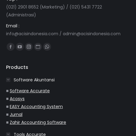
(021) 2901 8652 (Marketing) / (021) 5431 7722
(Administrasi)
Email :
info@acisindonesia.com
/
admin@acisindonesia.com
Find us on:
Facebook
YouTube
Instagram
Website
Whatsapp
page
page
page
page
page
opens
opens
opens
opens
opens
Products
in
in
in
in
in
Software Akuntansi
new
new
new
new
new
window
window
window
window
window
■
Software Accurate
■
Acosys
■
EASY Accounting System
■
Jurnal
■
Zahir Accounting Software
Tools Accurate