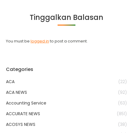
on
on
on
on
Facebook
Twitter
WhatsApp
LinkedIn
Tinggalkan Balasan
You must be
logged in
to post a comment.
Categories
ACA
(22)
ACA NEWS
(92)
Accounting Service
(63)
ACCURATE NEWS
(851)
ACOSYS NEWS
(38)