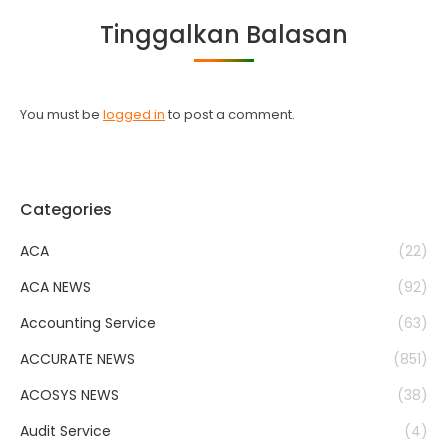
Facebook
Twitter
WhatsApp
LinkedIn
Tinggalkan Balasan
You must be
logged in
to post a comment.
Categories
ACA
(22)
ACA NEWS
(92)
Accounting Service
(63)
ACCURATE NEWS
(851)
ACOSYS NEWS
(38)
Audit Service
(4)