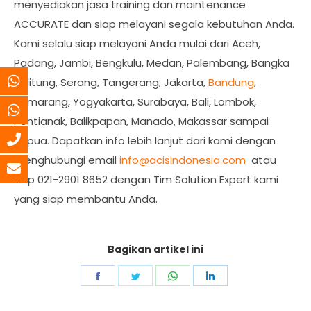
menyediakan jasa training dan maintenance
ACCURATE dan siap melayani segala kebutuhan Anda.
Kami selalu siap melayani Anda mulai dari Aceh,
Padang, Jambi, Bengkulu, Medan, Palembang, Bangka
Belitung, Serang, Tangerang, Jakarta,
Bandung
,
Semarang, Yogyakarta, Surabaya, Bali, Lombok,
Pontianak, Balikpapan, Manado, Makassar sampai
Papua. Dapatkan info lebih lanjut dari kami dengan
menghubungi email
info@acisindonesia.com
atau
telp 021-2901 8652 dengan Tim Solution Expert kami
yang siap membantu Anda.
Bagikan artikel ini
Share
Share
Share
Share
on
on
on
on