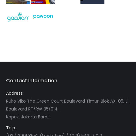
Contact Information
Address
Ruko Viko The Green Court Boulevard Timur, Blok AX-05, Jl.
Boulevard RT/RW 05/014,
Kapuk, Jakarta Barat
Telp :
(021) 2901 8652 (Marketing) / (021) 5431 7722