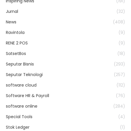
Inspiring News
(191)
Jurnal
(32)
News
(408)
Ravintola
(9)
RENE 2 POS
(9)
SatsetBos
(18)
Seputar Bisnis
(293)
Seputar Teknologi
(257)
software cloud
(112)
Software HR & Payroll
(76)
software online
(284)
Special Tools
(4)
Stok Ledger
(1)