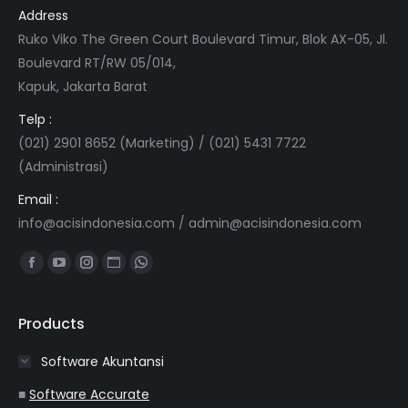
Address
Ruko Viko The Green Court Boulevard Timur, Blok AX-05, Jl.
Boulevard RT/RW 05/014,
Kapuk, Jakarta Barat
Telp :
(021) 2901 8652 (Marketing) / (021) 5431 7722
(Administrasi)
Email :
info@acisindonesia.com
/
admin@acisindonesia.com
Find us on:
Facebook
YouTube
Instagram
Website
Whatsapp
page
page
page
page
page
opens
opens
opens
opens
opens
Products
in
in
in
in
in
Software Akuntansi
new
new
new
new
new
window
window
window
window
window
■
Software Accurate