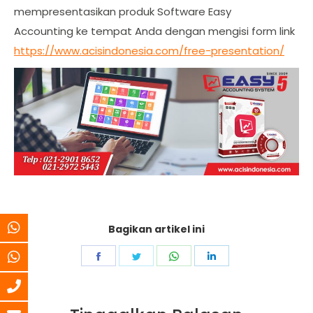
mempresentasikan produk Software Easy
Accounting ke tempat Anda dengan mengisi form link
https://www.acisindonesia.com/free-presentation/
Bagikan artikel ini
Share
Share
Share
Share
on
on
on
on
Facebook
Twitter
WhatsApp
LinkedIn