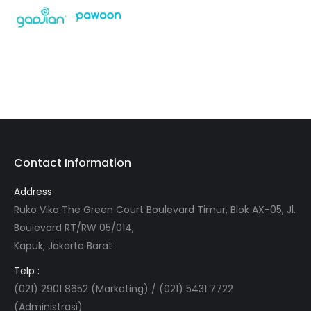
Contact Information
Address
Ruko Viko The Green Court Boulevard Timur, Blok AX-05, Jl.
Boulevard RT/RW 05/014,
Kapuk, Jakarta Barat
Telp :
(021) 2901 8652 (Marketing) / (021) 5431 7722
(Administrasi)