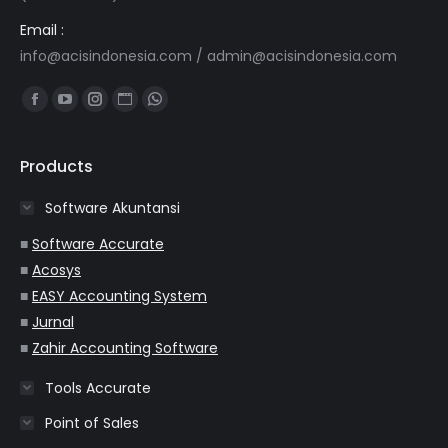
Email :
info@acisindonesia.com
/
admin@acisindonesia.com
Find us on:
Facebook
YouTube
Instagram
Website
Whatsapp
page
page
page
page
page
opens
opens
opens
opens
opens
Products
in
in
in
in
in
Software Akuntansi
new
new
new
new
new
window
window
window
window
window
■
Software Accurate
■
Acosys
■
EASY Accounting System
■
Jurnal
■
Zahir Accounting Software
Tools Accurate
Point of Sales