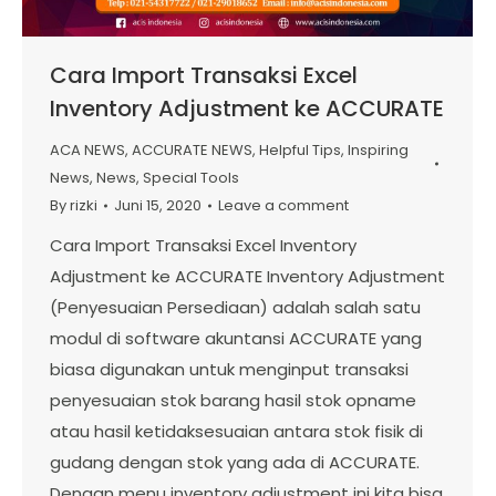
Cara Import Transaksi Excel
Inventory Adjustment ke ACCURATE
ACA NEWS
,
ACCURATE NEWS
,
Helpful Tips
,
Inspiring
News
,
News
,
Special Tools
By
rizki
Juni 15, 2020
Leave a comment
Cara Import Transaksi Excel Inventory
Adjustment ke ACCURATE Inventory Adjustment
(Penyesuaian Persediaan) adalah salah satu
modul di software akuntansi ACCURATE yang
biasa digunakan untuk menginput transaksi
penyesuaian stok barang hasil stok opname
atau hasil ketidaksesuaian antara stok fisik di
gudang dengan stok yang ada di ACCURATE.
Dengan menu inventory adjustment ini kita bisa