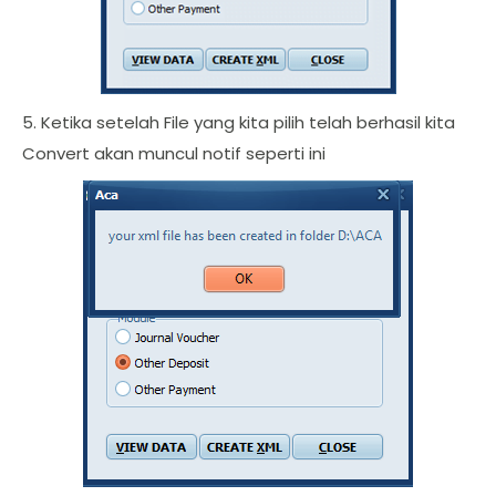
5. Ketika setelah File yang kita pilih telah berhasil kita
Convert akan muncul notif seperti ini