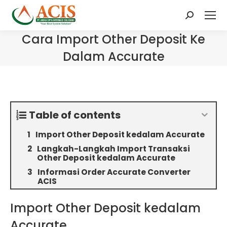
Search:
Cara Import Other Deposit Ke
Dalam Accurate
Table of contents
Import Other Deposit kedalam Accurate
Langkah-Langkah Import Transaksi
Other Deposit kedalam Accurate
Informasi Order Accurate Converter
ACIS
Import Other Deposit kedalam
Accurate