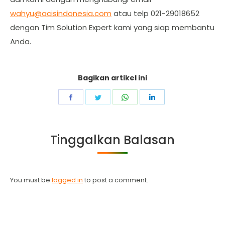
wahyu@acisindonesia.com
atau telp 021-29018652
dengan Tim Solution Expert kami yang siap membantu
Anda.
Bagikan artikel ini
Share
Share
Share
Share
on
on
on
on
Facebook
Twitter
WhatsApp
LinkedIn
Tinggalkan Balasan
You must be
logged in
to post a comment.