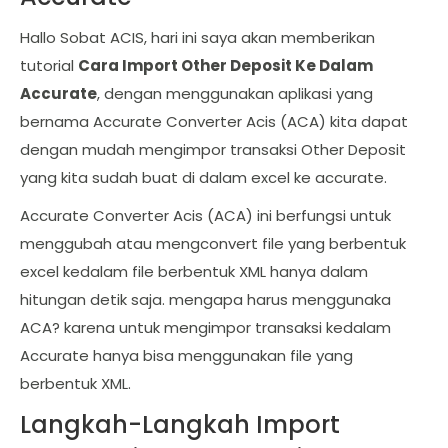
Hallo Sobat ACIS, hari ini saya akan memberikan
tutorial
Cara Import Other Deposit Ke Dalam
Accurate
, dengan menggunakan aplikasi yang
bernama Accurate Converter Acis (ACA) kita dapat
dengan mudah mengimpor transaksi Other Deposit
yang kita sudah buat di dalam excel ke accurate.
Accurate Converter Acis (ACA) ini berfungsi untuk
menggubah atau mengconvert file yang berbentuk
excel kedalam file berbentuk XML hanya dalam
hitungan detik saja. mengapa harus menggunaka
ACA? karena untuk mengimpor transaksi kedalam
Accurate hanya bisa menggunakan file yang
berbentuk XML.
Langkah-Langkah Import