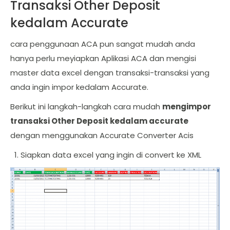
Transaksi Other Deposit
kedalam Accurate
cara penggunaan ACA pun sangat mudah anda
hanya perlu meyiapkan Aplikasi ACA dan mengisi
master data excel dengan transaksi-transaksi yang
anda ingin impor kedalam Accurate.
Berikut ini langkah-langkah cara mudah
mengimpor
transaksi Other Deposit kedalam accurate
dengan menggunakan Accurate Converter Acis
Siapkan data excel yang ingin di convert ke XML