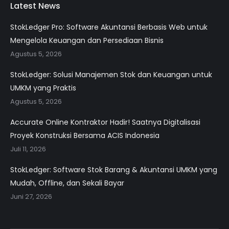
Latest News
StokLedger Pro: Software Akuntansi Berbasis Web untuk
Mengelola Keuangan dan Persediaan Bisnis
Agustus 5, 2026
StokLedger: Solusi Manajemen Stok dan Keuangan untuk
UMKM yang Praktis
Agustus 5, 2026
Accurate Online Kontraktor Hadir! Saatnya Digitalisasi
Proyek Konstruksi Bersama ACIS Indonesia
Juli 11, 2026
StokLedger: Software Stok Barang & Akuntansi UMKM yang
Mudah, Offline, dan Sekali Bayar
Juni 27, 2026