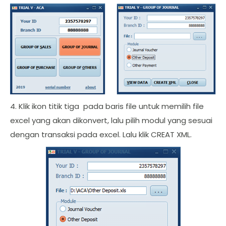
4. Klik ikon titik tiga pada baris file untuk memilih file
excel yang akan dikonvert, lalu pilih modul yang sesuai
dengan transaksi pada excel. Lalu klik CREAT XML.