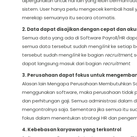
dipergunakan untuk hal lain yang lebih bermanfaa
sistem. User hanya perlu mengecek kembali hasil y
merekap semuanya itu secara otomatis.
2. Data dapat disajikan dengan cepat dan aku
Semua data yang ada di Software Payroll/HR dapat
semua data tersebut sudah meng
link
ke setiap b
tersebut sudah meng
link
ke bagian
recruitment
, 
dapat langsung masuk dari bagian
recruitment
.
3. Perusahaan dapat fokus untuk mengemba
Alasan lain Mengapa Perusahaan Membutuhkan Sof
menggunakan software, maka perusahaan tidak pe
dan perhitungan gaji. Semua administrasi dalam d
mengontrolnya saja. Sementara jika semua itu suda
fokus dalam menentukan strategi HR dan penge
4. Kebebasan karyawan yang terkontrol