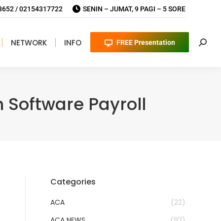
652 / 02154317722
SENIN – JUMAT, 9 PAGI – 5 SORE
NETWORK
INFO
FREE Presentation
Searc
Software Payroll
Categories
ACA
(22)
ACA NEWS
(92)