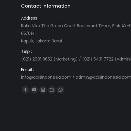
Contact Information
Address
Ruko Viko The Green Court Boulevard Timur, Blok AX-0
05/014,
Kapuk, Jakarta Barat
Telp :
(021) 2901 8652 (Marketing) / (021) 5431 7722 (Admini
Email :
info@acisindonesia.com
/
admin@acisindonesia.co
Find us on:
Facebook
YouTube
Instagram
Website
Whatsapp
page
page
page
page
page
opens
opens
opens
opens
opens
in
in
in
in
in
new
new
new
new
new