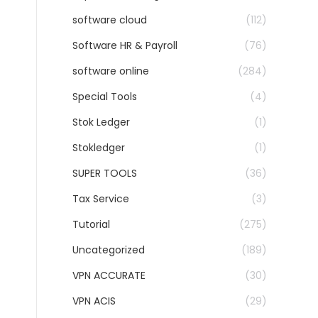
software cloud
(112)
Software HR & Payroll
(76)
software online
(284)
Special Tools
(4)
Stok Ledger
(1)
Stokledger
(1)
SUPER TOOLS
(36)
Tax Service
(3)
Tutorial
(275)
Uncategorized
(189)
VPN ACCURATE
(30)
VPN ACIS
(29)