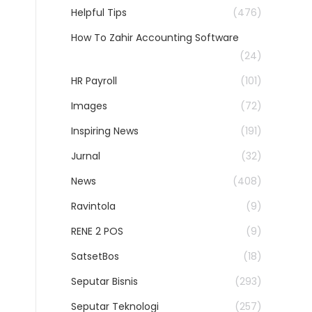
Helpful Tips
(476)
How To Zahir Accounting Software
(24)
HR Payroll
(101)
Images
(72)
Inspiring News
(191)
Jurnal
(32)
News
(408)
Ravintola
(9)
RENE 2 POS
(9)
SatsetBos
(18)
Seputar Bisnis
(293)
Seputar Teknologi
(257)