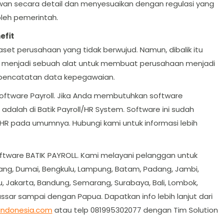
awan secara detail dan menyesuaikan dengan regulasi yang
oleh pemerintah.
efit
aset perusahaan yang tidak berwujud. Namun, dibalik itu
t menjadi sebuah alat untuk membuat perusahaan menjadi
n pencatatan data kepegawaian.
oftware Payroll. Jika Anda membutuhkan software
adalah di Batik Payroll/HR System. Software ini sudah
R pada umumnya. Hubungi kami untuk informasi lebih
oftware BATIK PAYROLL. Kami melayani pelanggan untuk
adang, Dumai, Bengkulu, Lampung, Batam, Padang, Jambi,
, Jakarta, Bandung, Semarang, Surabaya, Bali, Lombok,
ssar sampai dengan Papua. Dapatkan info lebih lanjut dari
indonesia.com
atau telp 081995302077 dengan Tim Solution