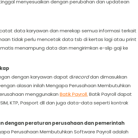
 tinggal menyesuaikan dengan perubahan dan updatean
catat data karyawan dan merekap semua informasi terkait
an tidak perlu mencetak data tsb di kertas lagi atau print
 otomatis menampung data dan mengirimkan e-slip gaji ke
gkap
ungan dengan karyawan dapat di
record
dan dimasukkan
Dengan alasan inilah Mengapa Perusahaan Membutuhkan
a perusahaan menggunakan
Batik Payroll.
Batik Payroll dapat
 KTP, Pasport dll dan juga data-data seperti kontrak
kan dengan peraturan perusahaan dan pemerintah
engapa Perusahaan Membutuhkan Software Payroll adalah