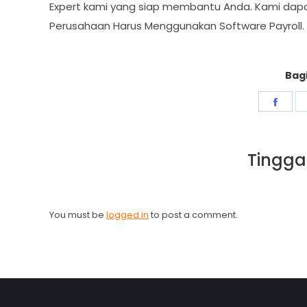
Expert kami yang siap membantu Anda. Kami dapa
Perusahaan Harus Menggunakan Software Payroll.
Bagi
Shar
on
Fac
Tingga
You must be
logged in
to post a comment.