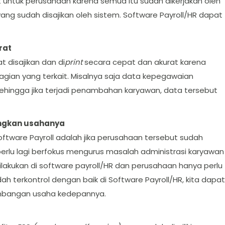
t untuk perusahaan karena semua itu sudah dikerjakan oleh
ang sudah disajikan oleh sistem. Software Payroll/HR dapat
rat
 disajikan dan di
print
secara cepat dan akurat karena
agian yang terkait. Misalnya saja data kepegawaian
sehingga jika terjadi penambahan karyawan, data tersebut
ngkan usahanya
tware Payroll adalah jika perusahaan tersebut sudah
rlu lagi berfokus mengurus masalah administrasi karyawan
ilakukan di software payroll/HR dan perusahaan hanya perlu
h terkontrol dengan baik di Software Payroll/HR, kita dapat
mbangan usaha kedepannya.