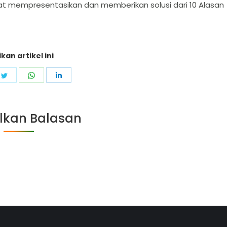
t mempresentasikan dan memberikan solusi dari 10 Alasan
kan artikel ini
e
Share
Share
Share
on
on
on
ebook
Twitter
WhatsApp
LinkedIn
lkan Balasan