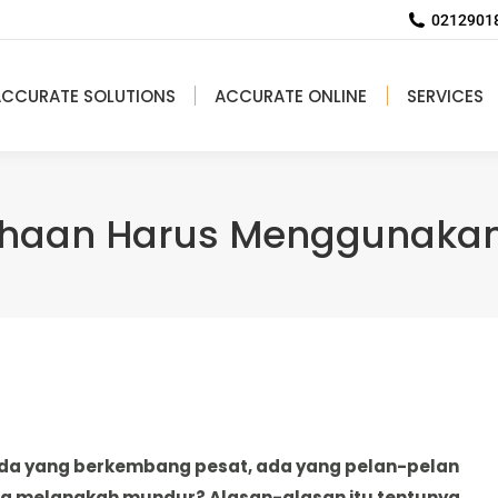
02129018
ACCURATE SOLUTIONS
ACCURATE ONLINE
SERVICES
ahaan Harus Menggunakan 
da yang berkembang pesat, ada yang pelan-pelan
ng melangkah mundur? Alasan-alasan itu tentunya