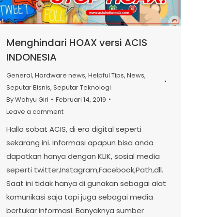
Menghindari HOAX versi ACIS
INDONESIA
General
,
Hardware news
,
Helpful Tips
,
News
,
Seputar Bisnis
,
Seputar Teknologi
By
Wahyu Giri
Februari 14, 2019
Leave a comment
Hallo sobat ACIS, di era digital seperti
sekarang ini. Informasi apapun bisa anda
dapatkan hanya dengan KLIK, sosial media
seperti twitter,Instagram,Facebook,Path,dll.
Saat ini tidak hanya di gunakan sebagai alat
komunikasi saja tapi juga sebagai media
bertukar informasi. Banyaknya sumber