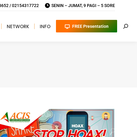
652 / 02154317722
SENIN – JUMAT, 9 PAGI – 5 SORE
NETWORK
INFO
FREE Presentation
Searc