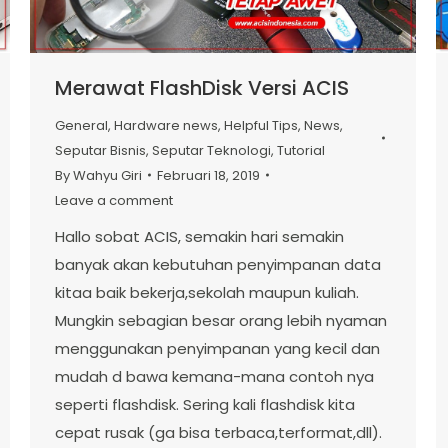
Merawat FlashDisk Versi ACIS
General
,
Hardware news
,
Helpful Tips
,
News
,
Seputar Bisnis
,
Seputar Teknologi
,
Tutorial
By
Wahyu Giri
Februari 18, 2019
Leave a comment
Hallo sobat ACIS, semakin hari semakin
banyak akan kebutuhan penyimpanan data
kitaa baik bekerja,sekolah maupun kuliah.
Mungkin sebagian besar orang lebih nyaman
menggunakan penyimpanan yang kecil dan
mudah d bawa kemana-mana contoh nya
seperti flashdisk. Sering kali flashdisk kita
cepat rusak (ga bisa terbaca,terformat,dll).