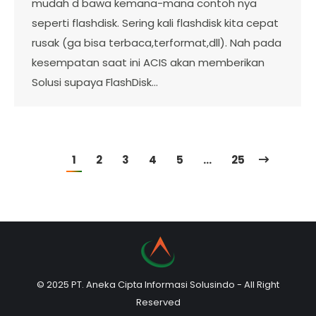
mudah d bawa kemana-mana contoh nya
seperti flashdisk. Sering kali flashdisk kita cepat
rusak (ga bisa terbaca,terformat,dll). Nah pada
kesempatan saat ini ACIS akan memberikan
Solusi supaya FlashDisk…
1
2
3
4
5
…
25
© 2025 PT. Aneka Cipta Informasi Solusindo - All Right
Reserved