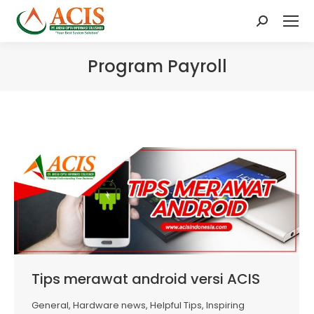
Search:
Program Payroll
Tips merawat android versi ACIS
General
,
Hardware news
,
Helpful Tips
,
Inspiring