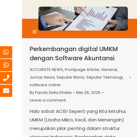
Perkembangan digital UMKM
dengan Software Akuntansi
ACCURATE NEWS
,
Frontpage Article
,
General
,
Jurnal
,
News
,
Seputar Bisnis
,
Seputar Teknologi
,
software online
By
Fanda Sella Efrelia
Mei 26, 2025
Leave a comment
Halo sobat ACIS! Seperti yang kita ketahui,
UMKM (Usaha Mikro, Kecil, dan Menengah)
merupakan pilar penting dalam struktur
ekonomi Indonesia. Berdasarkan data