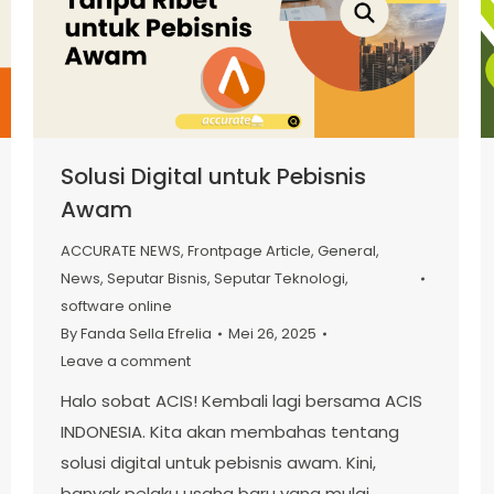
Solusi Digital untuk Pebisnis
Awam
ACCURATE NEWS
,
Frontpage Article
,
General
,
News
,
Seputar Bisnis
,
Seputar Teknologi
,
software online
By
Fanda Sella Efrelia
Mei 26, 2025
Leave a comment
Halo sobat ACIS! Kembali lagi bersama ACIS
INDONESIA. Kita akan membahas tentang
solusi digital untuk pebisnis awam. Kini,
banyak pelaku usaha baru yang mulai