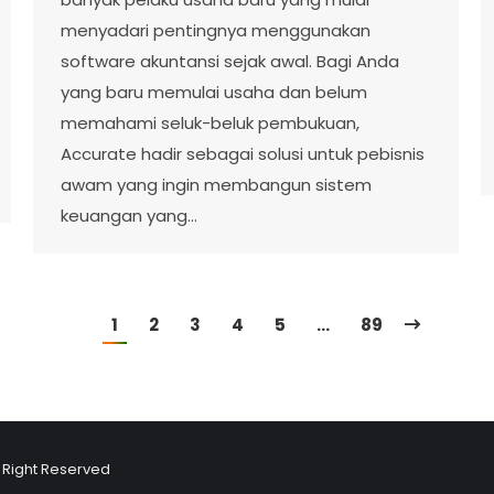
menyadari pentingnya menggunakan
software akuntansi sejak awal. Bagi Anda
yang baru memulai usaha dan belum
memahami seluk-beluk pembukuan,
Accurate hadir sebagai solusi untuk pebisnis
awam yang ingin membangun sistem
keuangan yang…
1
2
3
4
5
…
89
l Right Reserved