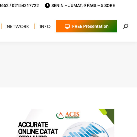
652 / 02154317722
SENIN – JUMAT, 9 PAGI – 5 SORE
NETWORK
INFO
FREE Presentation
Searc