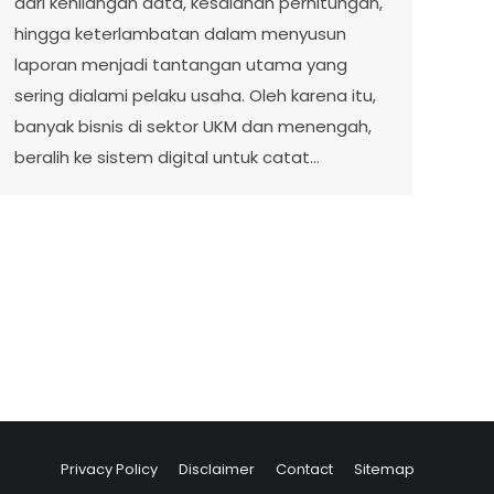
dari kehilangan data, kesalahan perhitungan,
hingga keterlambatan dalam menyusun
laporan menjadi tantangan utama yang
sering dialami pelaku usaha. Oleh karena itu,
banyak bisnis di sektor UKM dan menengah,
beralih ke sistem digital untuk catat…
Privacy Policy
Disclaimer
Contact
Sitemap