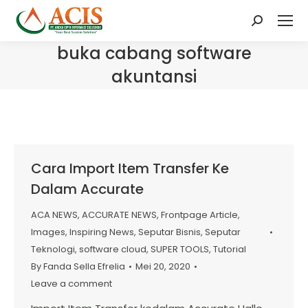
Search:
buka cabang software
akuntansi
Cara Import Item Transfer Ke
Dalam Accurate
ACA NEWS
,
ACCURATE NEWS
,
Frontpage Article
,
Images
,
Inspiring News
,
Seputar Bisnis
,
Seputar
Teknologi
,
software cloud
,
SUPER TOOLS
,
Tutorial
By
Fanda Sella Efrelia
Mei 20, 2020
Leave a comment