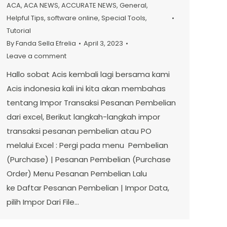
ACA
,
ACA NEWS
,
ACCURATE NEWS
,
General
,
Helpful Tips
,
software online
,
Special Tools
,
Tutorial
By
Fanda Sella Efrelia
April 3, 2023
Leave a comment
Hallo sobat Acis kembali lagi bersama kami
Acis indonesia kali ini kita akan membahas
tentang Impor Transaksi Pesanan Pembelian
dari excel, Berikut langkah-langkah impor
transaksi pesanan pembelian atau PO
melalui Excel : Pergi pada menu Pembelian
(Purchase) | Pesanan Pembelian (Purchase
Order) Menu Pesanan Pembelian Lalu
ke Daftar Pesanan Pembelian | Impor Data,
pilih Impor Dari File…