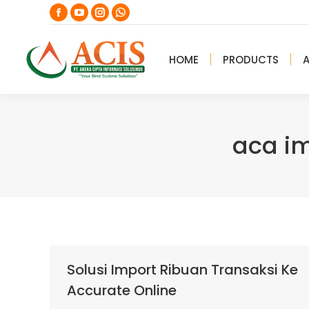
Facebook
YouTube
Instagram
Whatsapp
page
page
page
page
opens
opens
opens
opens
HOME
PRODUCTS
in
in
in
in
new
new
new
new
window
window
window
window
aca im
Solusi Import Ribuan Transaksi Ke
Accurate Online