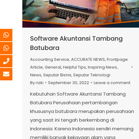
Software Akuntansi Tambang
Batubara
Accounting Service
,
ACCURATE NEWS
,
Frontpage
Article
,
General
,
Helpful Tips
,
Inspiring News
,
News
,
Seputar Bisnis
,
Seputar Teknologi
By
rizki
September 30, 2022
Leave a comment
Kebutuhan Software Akuntansi Tambang
Batubara Perusahaan pertambangan
khususnya batubara merupakan perusahaan
yang saat ini tengah berkembang di
Indonesia. Karena Indonesia sendiri memang
memiliki banyak kekayaan alam yang