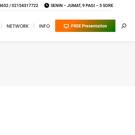
652 / 02154317722
SENIN – JUMAT, 9 PAGI – 5 SORE
NETWORK
INFO
FREE Presentation
Searc