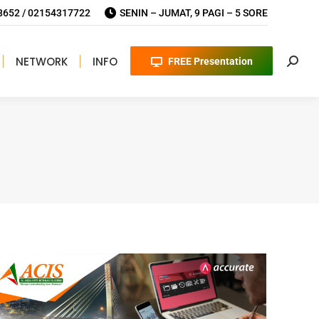
652 / 02154317722
SENIN – JUMAT, 9 PAGI – 5 SORE
NETWORK
INFO
FREE Presentation
Searc