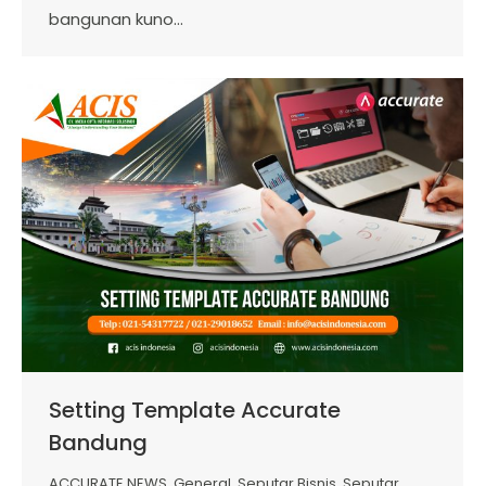
bangunan kuno…
Setting Template Accurate
Bandung
ACCURATE NEWS
,
General
,
Seputar Bisnis
,
Seputar