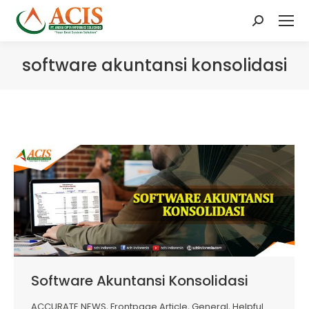
Search:
software akuntansi konsolidasi
Software Akuntansi Konsolidasi
ACCURATE NEWS
,
Frontpage Article
,
General
,
Helpful