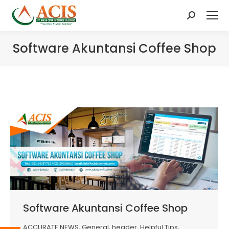
Search:
Software Akuntansi Coffee Shop
Software Akuntansi Coffee Shop
ACCURATE NEWS
,
General
,
header
,
Helpful Tips
,