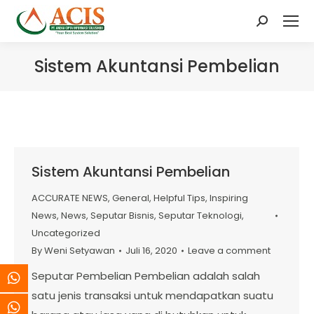
Search:
Sistem Akuntansi Pembelian
Sistem Akuntansi Pembelian
ACCURATE NEWS
,
General
,
Helpful Tips
,
Inspiring
News
,
News
,
Seputar Bisnis
,
Seputar Teknologi
,
Uncategorized
By
Weni Setyawan
Juli 16, 2020
Leave a comment
Seputar Pembelian Pembelian adalah salah
satu jenis transaksi untuk mendapatkan suatu