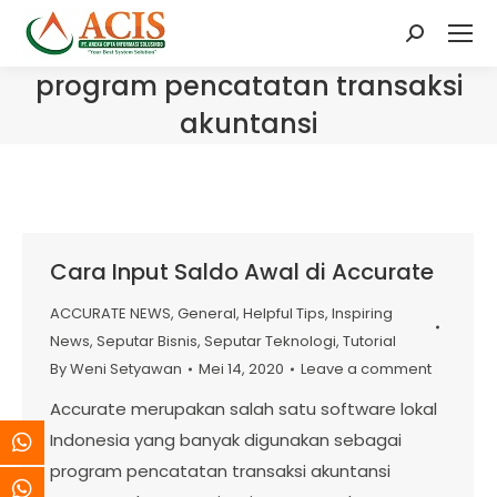
Search:
program pencatatan transaksi
akuntansi
Cara Input Saldo Awal di Accurate
ACCURATE NEWS
,
General
,
Helpful Tips
,
Inspiring
News
,
Seputar Bisnis
,
Seputar Teknologi
,
Tutorial
By
Weni Setyawan
Mei 14, 2020
Leave a comment
Accurate merupakan salah satu software lokal
Indonesia yang banyak digunakan sebagai
program pencatatan transaksi akuntansi