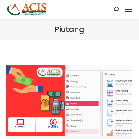
Search:
Piutang