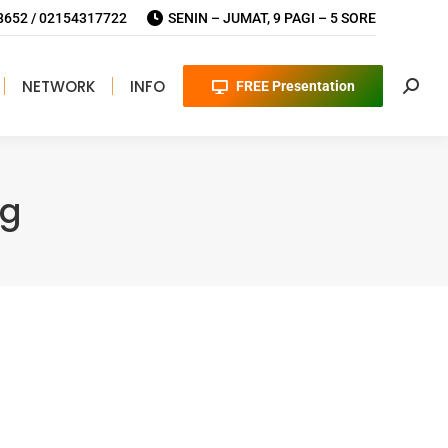
652 / 02154317722
SENIN – JUMAT, 9 PAGI – 5 SORE
NETWORK
INFO
FREE Presentation
Searc
ng