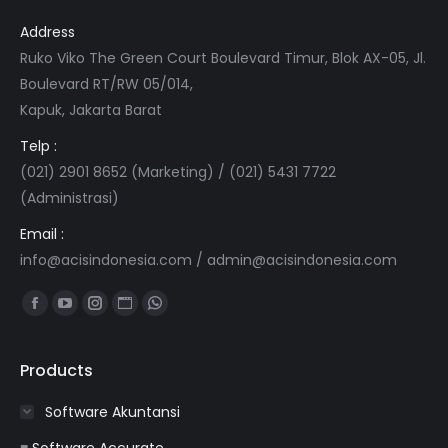
Address
Ruko Viko The Green Court Boulevard Timur, Blok AX-05, Jl.
Boulevard RT/RW 05/014,
Kapuk, Jakarta Barat
Telp :
(021) 2901 8652 (Marketing) / (021) 5431 7722
(Administrasi)
Email :
info@acisindonesia.com
/
admin@acisindonesia.com
Find us on:
Facebook
YouTube
Instagram
Website
Whatsapp
page
page
page
page
page
opens
opens
opens
opens
opens
Products
in
in
in
in
in
Software Akuntansi
new
new
new
new
new
window
window
window
window
window