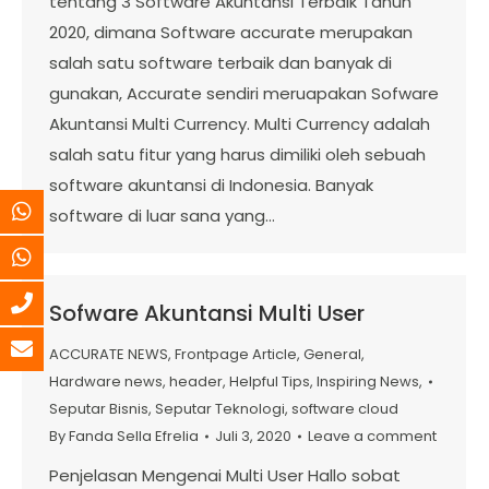
tentang 3 Software Akuntansi Terbaik Tahun
2020, dimana Software accurate merupakan
salah satu software terbaik dan banyak di
gunakan, Accurate sendiri meruapakan Sofware
Akuntansi Multi Currency. Multi Currency adalah
salah satu fitur yang harus dimiliki oleh sebuah
software akuntansi di Indonesia. Banyak
software di luar sana yang…
Sofware Akuntansi Multi User
ACCURATE NEWS
,
Frontpage Article
,
General
,
Hardware news
,
header
,
Helpful Tips
,
Inspiring News
,
Seputar Bisnis
,
Seputar Teknologi
,
software cloud
By
Fanda Sella Efrelia
Juli 3, 2020
Leave a comment
Penjelasan Mengenai Multi User Hallo sobat